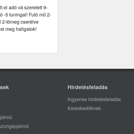
t el adó vá szeretett 9-
ó -5 tuningal! Futó mű 2-
êl 2-tömeg cserélve
st meg hallgatok!
ések
Hirdetésfeladás
Ingyenes hirdetésfeladás
Kereskedőknek
jármű
aszongépjármű