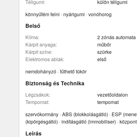
téligumi:
külön téligumi
könnyűfém felni · nyárigumi · vonóhorog
Belső
klíma:
2 zónás automata
kárpit anyaga:
műbőr
kárpit színe:
szürke
elektromos ablak:
első
nemdohányzó · fűthető tükör
Biztonság és Technika
légzsákok:
vezetőoldalon
tempomat:
tempomat
szervókormány · ABS (blokkolásgátló) · ESP (menets
(kipörgésgátló) · indításgátló (immobiliser) · központ
Leírás