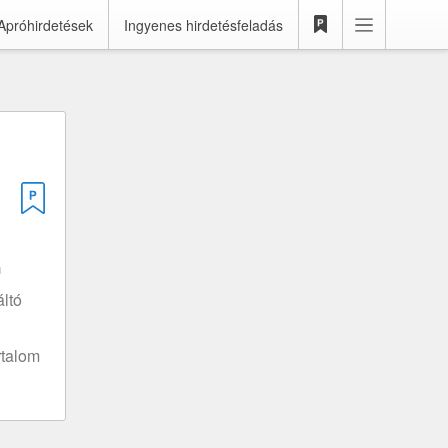
Apróhirdetések
Ingyenes hirdetésfeladás
m
ltó
rtalom