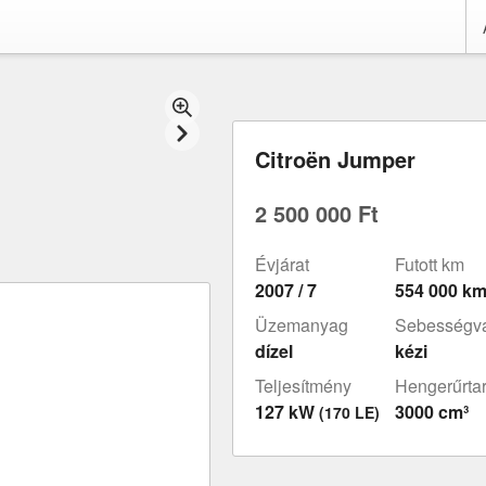
Citroën Jumper
2 500 000 Ft
Évjárat
Futott km
2007 / 7
554 000 k
Üzemanyag
Sebességvá
dízel
kézi
Teljesítmény
Hengerűrta
127 kW
3000 cm³
(170 LE)