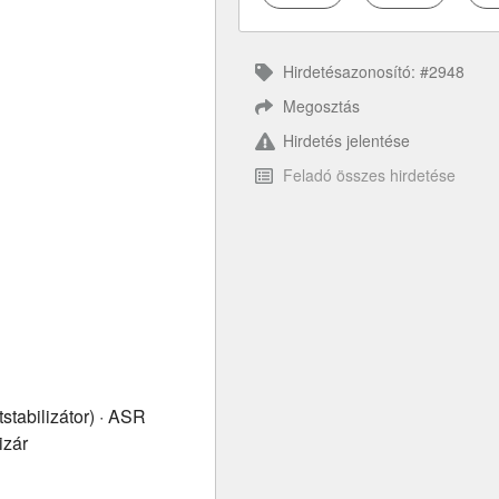
Hirdetésazonosító: #2948
Megosztás
Hirdetés jelentése
Feladó összes hirdetése
tabilizátor) · ASR
izár