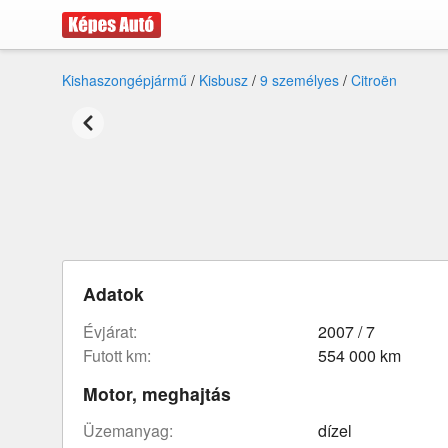
Kishaszongépjármű
/
Kisbusz
/
9 személyes
/
Citroën
Adatok
évjárat:
2007 / 7
futott km:
554 000 km
Motor, meghajtás
üzemanyag:
dízel