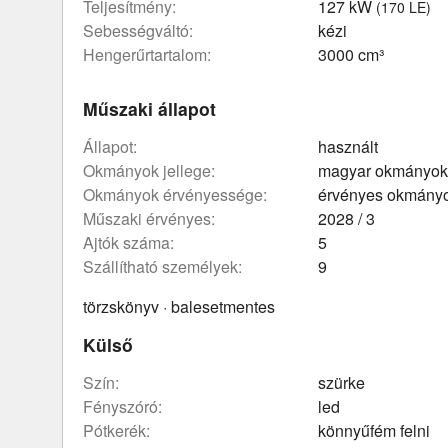
teljesítmény:
127 kW
(170 LE)
sebességváltó:
kézi
hengerűrtartalom:
3000 cm³
Műszaki állapot
állapot:
használt
okmányok jellege:
magyar okmányok
okmányok érvényessége:
érvényes okmány
műszaki érvényes:
2028 / 3
ajtók száma:
5
szállítható személyek:
9
törzskönyv · balesetmentes
Külső
szín:
szürke
fényszóró:
led
pótkerék:
könnyűfém felni