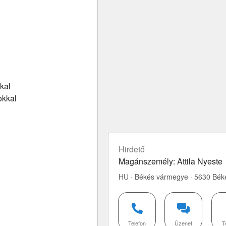
kal
okkal
Hirdető
Magánszemély: Attila Nyeste
HU · Békés vármegye · 5630 Bék
Telefon
Üzenet
T