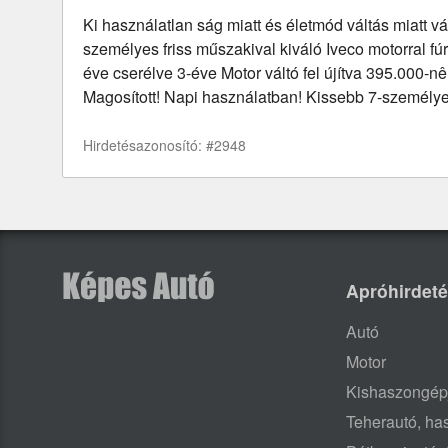
Ki használatlan ság miatt és életmód váltás miatt vál
személyes friss műszakival kiváló Iveco motorral fúr
éve cserélve 3-éve Motor váltó fel újítva 395.000-n
Magosított! Napi használatban! Kissebb 7-személye
Hirdetésazonosító: #2948
Apróhirdet
Autó
Motor
Kishaszongép
Teherautó, h