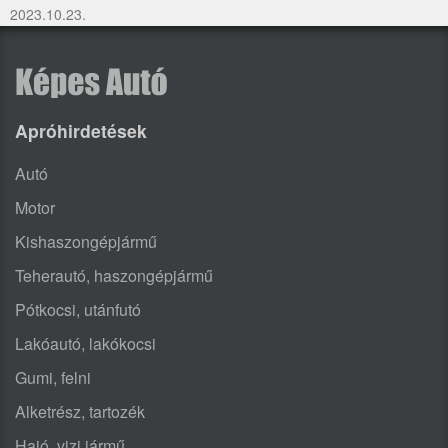
2023.10.23.
Apróhirdetések
Autó
Motor
Kishaszongépjármű
Teherautó, haszongépjármű
Pótkocsi, utánfutó
Lakóautó, lakókocsi
Gumi, felni
Alketrész, tartozék
Hajó, vizi jármű