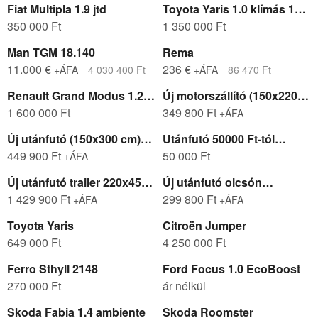
Fiat Multipla 1.9 jtd
Toyota Yaris 1.0 klímás 140
350 000 Ft
000km
1 350 000 Ft
Man TGM 18.140
Rema
11.000 €
236 €
+ÁFA
4 030 400 Ft
+ÁFA
86 470 Ft
Renault Grand Modus 1.2
Új motorszállító (150x220
16V Authentique
1 600 000 Ft
cm)
349 800 Ft
+ÁFA
Új utánfutó (150x300 cm)
Utánfutó 50000 Ft-tól
750 Kg
449 900 Ft
elvihető!!
50 000 Ft
+ÁFA
Új utánfutó trailer 220x450
Új utánfutó olcsón
cm
1 429 900 Ft
(100x180 cm)
299 800 Ft
+ÁFA
+ÁFA
Toyota Yaris
Citroën Jumper
649 000 Ft
4 250 000 Ft
Ferro Sthyll 2148
Ford Focus 1.0 EcoBoost
270 000 Ft
ár nélkül
Skoda Fabia 1.4 ambiente
Skoda Roomster