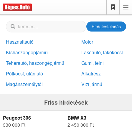
Hirdetésfeladás
Használtautó
Motor
Kishaszongépjármű
Lakóautó, lakókocsi
Teherautó, haszongépjármű
Gumi, felni
Pótkocsi, utánfutó
Alkatrész
Magánszemélytől
Vizi jármű
Friss hirdetések
Peugeot 306
BMW X3
330 000 Ft
2 450 000 Ft