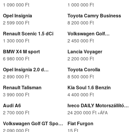
1 090 000 Ft
1 000 000 Ft
Opel Insignia
Toyota Camry Business
2 599 000 Ft
8 200 000 Ft
Renault Scenic 1.5 dCi
Volkswagen Golf
1 300 000 Ft
Comfortline BMT 1.6 TDI
2 450 000 Ft
BMW X4 M sport
Lancia Voyager
6 980 000 Ft
2 200 000 Ft
Opel Insignia 2.0 d
Toyota Corolla
automata
2 890 000 Ft
8 500 000 Ft
Renault Talisman
Kia Soul 1.6 Benzin
3 990 000 Ft
4 400 000 Ft
Audi A6
Iveco DAILY Motorszállító-
2 700 000 Ft
Lakó ÚJ!!
24 200 000 Ft
+ÁFA
Volkswagen Golf GT Sport
Fiat Furgon
2.0Tdi
2 090 000 Ft
15 Ft