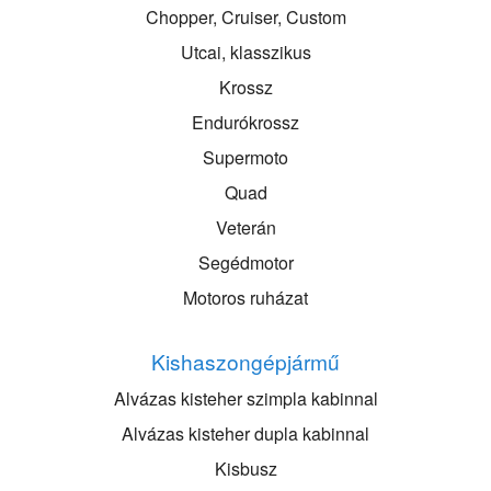
Chopper, Cruiser, Custom
Utcai, klasszikus
Krossz
Endurókrossz
Supermoto
Quad
Veterán
Segédmotor
Motoros ruházat
Kishaszongépjármű
Alvázas kisteher szimpla kabinnal
Alvázas kisteher dupla kabinnal
Kisbusz