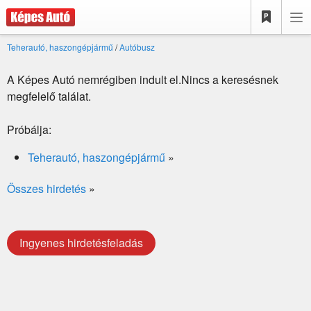
Teherautó, haszongépjármű
/
Autóbusz
A Képes Autó nemrégiben indult el.Nincs a keresésnek
megfelelő találat.
Próbálja:
Teherautó, haszongépjármű
»
Összes hirdetés
»
Ingyenes hirdetésfeladás