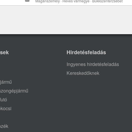
Magánszemély · Heves vármegye · Bükkszenterzsébet
ések
Hirdetésfeladás
Ingyenes hirdetésfeladás
Kereskedőknek
jármű
aszongépjármű
futó
ókocsi
tozék