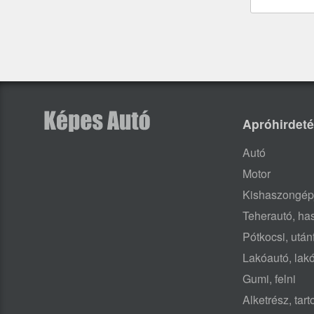
Apróhirdet
Autó
Motor
Kishaszongép
Teherautó, h
Pótkocsi, után
Lakóautó, lak
Gumi, felni
Alketrész, tar