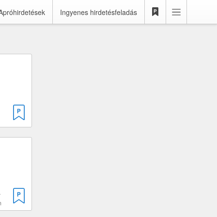
Apróhirdetések
Ingyenes hirdetésfeladás
 2000 cm³
m