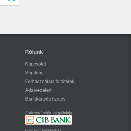
Rólunk
Kapcsolat
Segítség
Felhasználási feltételek
Adatvédelem
Bankkártyás fizetés
A kártyás fizetés szolgáltatója
Elfogadott bankkártyák