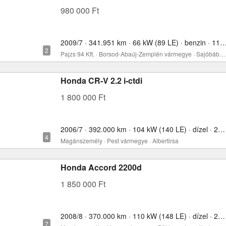
980 000 Ft
2009/7 · 341.951 km · 66 kW (89 LE) · benzin · 
Pajzs 94 Kft. · Borsod-Abaúj-Zemplén vármegye · Sajóbábony
Honda CR-V 2.2 i-ctdi
1 800 000 Ft
2006/7 · 392.000 km · 104 kW (140 LE) · dízel · 2200 cm³
Magánszemély · Pest vármegye · Albertirsa
Honda Accord 2200d
1 850 000 Ft
2008/8 · 370.000 km · 110 kW (148 LE) · dízel · 2200 cm³