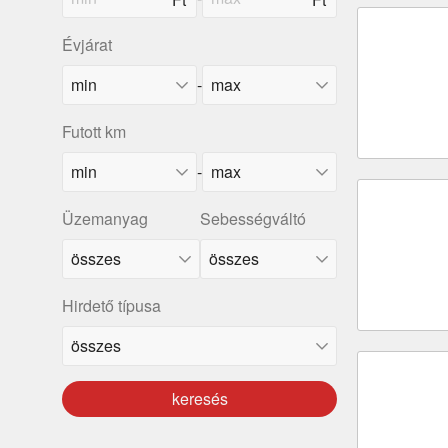
Évjárat
-
Futott km
-
Üzemanyag
Sebességváltó
Hirdető típusa
keresés