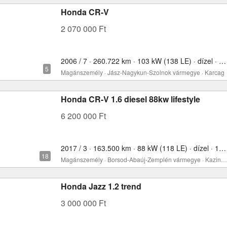
Honda CR-V
2 070 000 Ft
2006 / 7 · 260.722 km · 103 kW (138 LE) · dízel · 2204 cm³
Magánszemély · Jász-Nagykun-Szolnok vármegye · Karcag
Honda CR-V 1.6 diesel 88kw lifestyle
6 200 000 Ft
2017 / 3 · 163.500 km · 88 kW (118 LE) · dízel · 1595 cm³
Magánszemély · Borsod-Abaúj-Zemplén vármegye · Kazincbarcika
Honda Jazz 1.2 trend
3 000 000 Ft