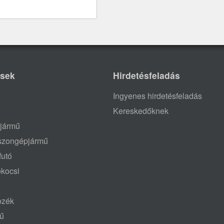
ések
Hirdetésfeladás
Ingyenes hirdetésfeladás
Kereskedőknek
jármű
aszongépjármű
futó
ókocsi
tozék
mű