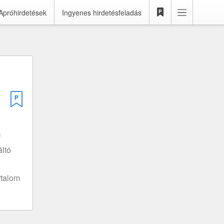
Apróhirdetések
Ingyenes hirdetésfeladás
m
ltó
rtalom