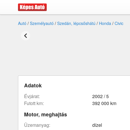
Autó
/
Személyautó
/
Szedán, lépcsőshátú
/
Honda
/
Civic
Adatok
évjárat:
2002 / 5
futott km:
392 000 km
Motor, meghajtás
üzemanyag:
dízel