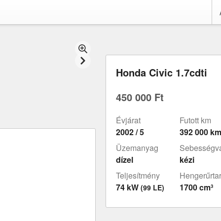
Honda Civic 1.7cdti
450 000 Ft
Évjárat
Futott km
2002 / 5
392 000 k
Üzemanyag
Sebességvá
dízel
kézi
Teljesítmény
Hengerűrta
74 kW
1700 cm³
(99 LE)