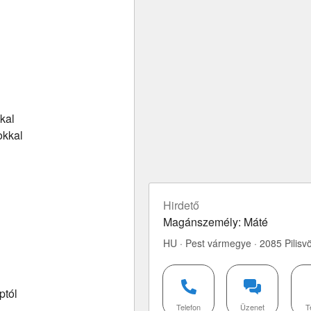
kal
okkal
Hirdető
Magánszemély: Máté
HU · Pest vármegye · 2085 Pilisv
ptól
Telefon
Üzenet
T