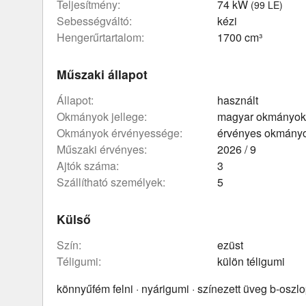
teljesítmény:
74 kW
(99 LE)
sebességváltó:
kézi
hengerűrtartalom:
1700 cm³
Műszaki állapot
állapot:
használt
okmányok jellege:
magyar okmányok
okmányok érvényessége:
érvényes okmány
műszaki érvényes:
2026 / 9
ajtók száma:
3
szállítható személyek:
5
Külső
szín:
ezüst
téligumi:
külön téligumi
könnyűfém felni · nyárigumi · színezett üveg b-oszlo