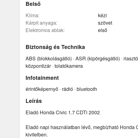
Belső
klíma:
kézi
kárpit anyaga:
szövet
elektromos ablak:
első
Biztonság és Technika
ABS (blokkolásgátló) · ASR (kipörgésgátló) · riaszt
központizár · tolatókamera
Infotainment
érintőképernyő · rádió · bluetooth
Leírás
Eladó Honda Civic 1.7 CDTi 2002
Eladó napi használatban lévő, megbízható Honda Ci
kivitelben.