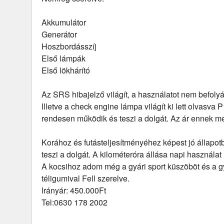
Akkumulátor
Generátor
Hoszbordásszíj
Első lámpák
Első lökhárító
Az SRS hibajelző világít, a használatot nem befolyá
Illetve a check engine lámpa világít ki lett olvasva
rendesen működik és teszi a dolgát. Az ár ennek m
Korához és futásteljesítményéhez képest jó állapo
teszi a dolgát. A kilométeróra állása napi használat 
A kocsihoz adom még a gyári sport küszöböt és a gyá
téligumival Fell szerelve.
Irányár: 450.000Ft
Tel:0630 178 2002