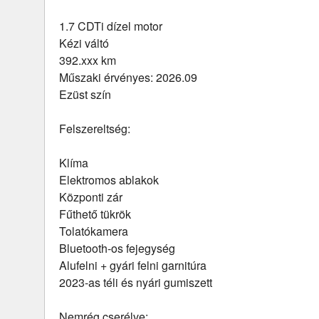
1.7 CDTi dízel motor
Kézi váltó
392.xxx km
Műszaki érvényes: 2026.09
Ezüst szín
Felszereltség:
Klíma
Elektromos ablakok
Központi zár
Fűthető tükrök
Tolatókamera
Bluetooth-os fejegység
Alufelni + gyári felni garnitúra
2023-as téli és nyári gumiszett
Nemrég cserélve: