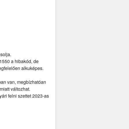
solja.
 P1550 a hibakód, de
egfelelően alkuképes.
tban van, megbízhatóan
miatt változhat.
ri felni szettet 2023-as