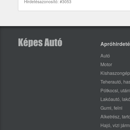
Hirdetésazonosító: #3053
Apróhirdet
Autó
Motor
Kishaszongép
Teherautó, h
Pótkocsi, után
Lakóautó, lak
Gumi, felni
Alketrész, tar
Hajó, vizi jár