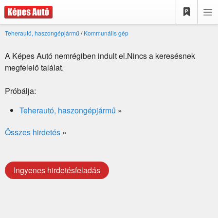
Teherautó, haszongépjármű
/
Kommunális gép
A Képes Autó nemrégiben indult el.Nincs a keresésnek
megfelelő találat.
Próbálja:
Teherautó, haszongépjármű
»
Összes hirdetés
»
Ingyenes hirdetésfeladás