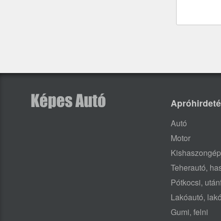
Apróhirdet
Autó
Motor
Kishaszongép
Teherautó, h
Pótkocsi, után
Lakóautó, lak
Gumi, felni