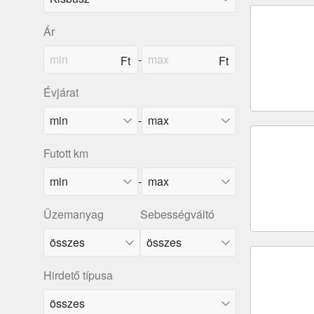
Ár
-
Évjárat
-
Futott km
-
Üzemanyag
Sebességváltó
Hirdető típusa