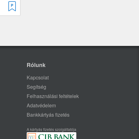
Rólunk
Kapcsolat
Segítség
Felhasználási feltételek
Adatvédelem
Bankkártyás fizetés
A kártyás fizetés szolgáltatója