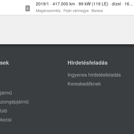
2019/1 · 417.000 km · 89 kW (119 LE) · dízel · 1600 cm³
Magánszemély · Fejér vármegye · Baracs
ések
Hirdetésfeladás
Ingyenes hirdetésfeladás
Kereskedőknek
jármű
aszongépjármű
futó
ókocsi