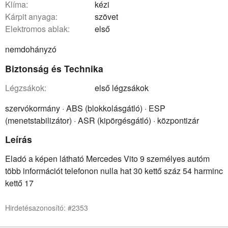
klíma:
kézi
kárpit anyaga:
szövet
elektromos ablak:
első
nemdohányzó
Biztonság és Technika
légzsákok:
első légzsákok
szervókormány · ABS (blokkolásgátló) · ESP
(menetstabilizátor) · ASR (kipörgésgátló) · központizár
Leírás
Eladó a képen látható Mercedes Vito 9 személyes autóm
több információt telefonon nulla hat 30 kettő száz 54 harminc
kettő 17
Hirdetésazonosító: #2353