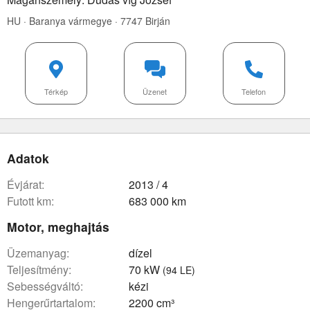
HU · Baranya vármegye · 7747 Birján
Térkép
Üzenet
Telefon
Adatok
évjárat:
2013 / 4
futott km:
683 000 km
Motor, meghajtás
üzemanyag:
dízel
teljesítmény:
70 kW
(94 LE)
sebességváltó:
kézi
hengerűrtartalom:
2200 cm³