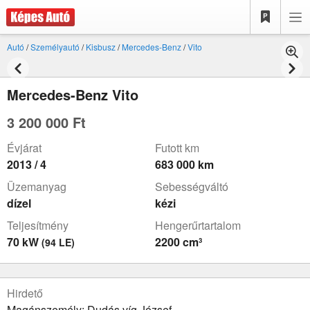
Autó
/
Személyautó
/
Kisbusz
/
Mercedes-Benz
/
Vito
Mercedes-Benz Vito
3 200 000 Ft
Évjárat
Futott km
2013 / 4
683 000 km
Üzemanyag
Sebességváltó
dízel
kézi
Teljesítmény
Hengerűrtartalom
70 kW
2200 cm³
(94 LE)
Hirdető
Magánszemély: Dudás víg József