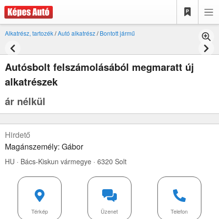
Alkatrész, tartozék
/
Autó alkatrész
/
Bontott jármű
Autósbolt felszámolásából megmaratt új
alkatrészek
ár nélkül
Hirdető
Magánszemély: Gábor
HU · Bács-Kiskun vármegye · 6320 Solt
Térkép
Üzenet
Telefon