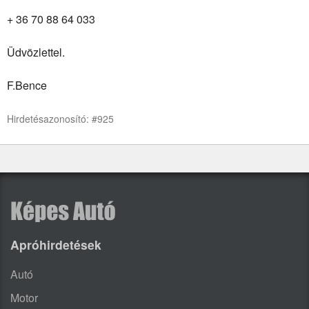
+ 36 70 88 64 033
Üdvözlettel.
F.Bence
Hirdetésazonosító: #925
Apróhirdetések
Autó
Motor