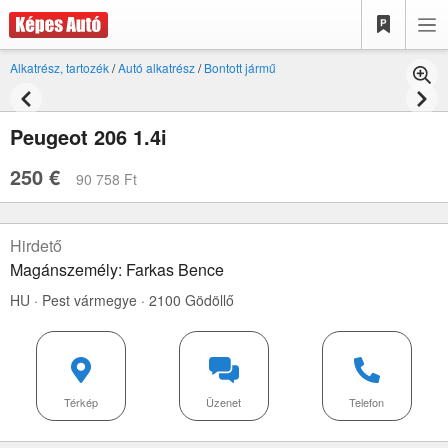
Alkatrész, tartozék
/
Autó alkatrész
/
Bontott jármű
Peugeot 206 1.4i
250 €
90 758 Ft
Hirdető
Magánszemély: Farkas Bence
HU · Pest vármegye · 2100 Gödöllő
Térkép
Üzenet
Telefon