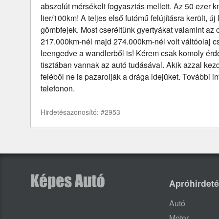
abszolút mérsékelt fogyasztás mellett. Az 50 ezer 
lier/100km! A teljes első futómű felújításra került, új
gömbfejek. Most cseréltünk gyertyákat valamint az o
217.000km-nél majd 274.000km-nél volt váltóolaj c
leengedve a wandlerből is! Kérem csak komoly érd
tisztában vannak az autó tudásával. Akik azzal ke
feléből ne is pazarolják a drága idejüket. További 
telefonon.
Hirdetésazonosító: #2953
Apróhirdet
Autó
Motor