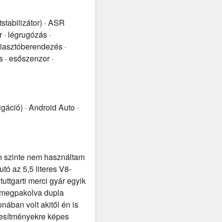
tabilizátor) · ASR
 · légrugózás ·
iasztóberendezés ·
ás · esőszenzor ·
igáció) · Android Auto ·
n szinte nem használtam
tó az 5,5 literes V8-
uttgarti merci gyár egyik
l megpakolva dupla
nában volt akitől én is
jesítményekre képes