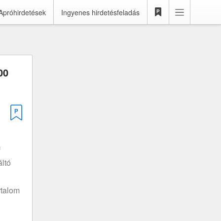
Apróhirdetések
Ingyenes hirdetésfeladás
00
m
ltó
rtalom