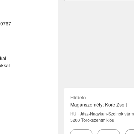
0767
kal
okkal
Hirdető
Magánszemély: Kore Zsolt
HU · Jász-Nagykun-Szolnok várm
5200 Törökszentmiklós