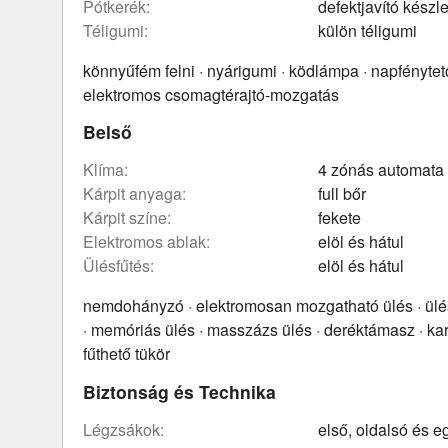
pótkerék:
defektjavító készle
téligumi:
külön téligumi
könnyűfém felni · nyárigumi · ködlámpa · napfénytet
elektromos csomagtérajtó-mozgatás
Belső
klíma:
4 zónás automata
kárpit anyaga:
full bőr
kárpit színe:
fekete
elektromos ablak:
elöl és hátul
ülésfűtés:
elöl és hátul
nemdohányzó · elektromosan mozgatható ülés · ülés
· memóriás ülés · masszázs ülés · deréktámasz · ka
fűthető tükör
Biztonság és Technika
légzsákok:
első, oldalsó és 