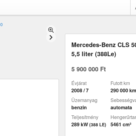
00
Mercedes-Benz CLS 5
5,5 liter (388Le)
5 900 000 Ft
Évjárat
Futott km
2008 / 7
290 000 k
Üzemanyag
Sebességvá
benzin
automata
Teljesítmény
Hengerűrta
289 kW
5461 cm³
(388 LE)