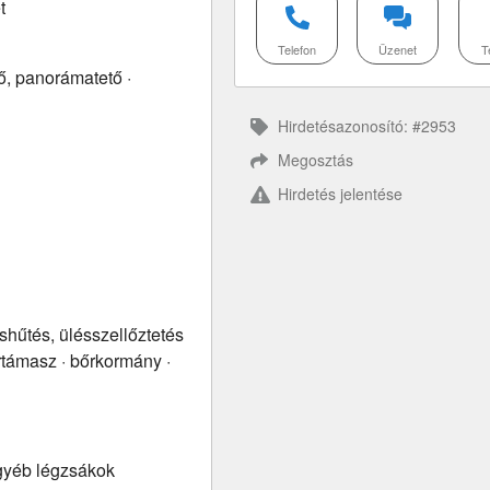
t
Telefon
Üzenet
T
ő, panorámatető ·
Hirdetésazonosító: #2953
Megosztás
Hirdetés jelentése
hűtés, ülésszellőztetés
rtámasz · bőrkormány ·
egyéb légzsákok