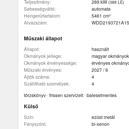
teljesítmény:
289 kW
(388 LE)
sebességváltó:
automata
hengerűrtartalom:
5461 cm³
Alvázszám:
WDD2193721A15
Műszaki állapot
állapot:
használt
okmányok jellege:
magyar okmányok
okmányok érvényessége:
érvényes okmány
műszaki érvényes:
2027 / 6
ajtók száma:
4
szállítható személyek:
4
törzskönyv · frissen szervizelt · balesetmentes
Külső
szín:
ezüst metál
fényszóró:
bi-xenon