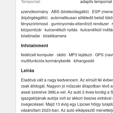
tempomat:
adaptív tempomat
szervókormány · ABS (blokkolásgátló) · ESP (menets
(kipörgésgátló) · automatikusan sötétedő belső tükör
fényszórómosó · guminyomás-ellenőrző rendszer · r
központizár · kulcsnélküli nyitás · kulcsnélküli indít
tolatóradar · tolatókamera
Infotainment
fedélzeti komputer · rádió · MP3 lejátszó · GPS (nav
multifunkciós kormánykerék · kihangosító
Leírás
Eladóvá vált a nagy kedvencem. Az elmúlt fél évbe
csak álldogál. Nagyon jó műszaki állapotban lévő au
assal szerelve 388Le-vel. Az autó 2 éves koráig a St
igazgatójának autója volt az akkori összes extráva
üvegezéssel. Majd 13 évig egy Lipcsei hölgy tulajdo
vásároltam 2023-ban. Az autó elképesztő menettel