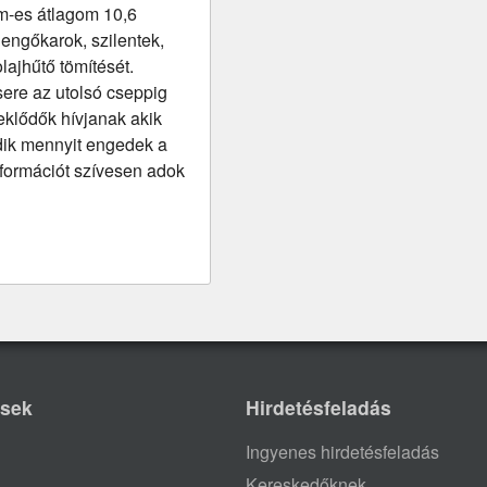
km-es átlagom 10,6
 lengőkarok, szilentek,
lajhűtő tömítését.
sere az utolsó cseppig
eklődők hívjanak akik
zdik mennyit engedek a
információt szívesen adok
ések
Hirdetésfeladás
Ingyenes hirdetésfeladás
Kereskedőknek