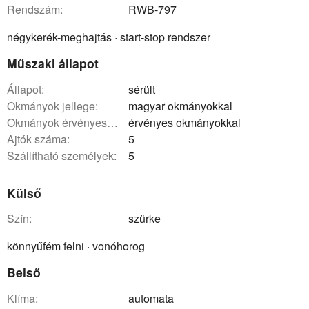
rendszám:
RWB-797
négykerék-meghajtás · start-stop rendszer
Műszaki állapot
állapot:
sérült
okmányok jellege:
magyar okmányokkal
okmányok érvényessége:
érvényes okmányokkal
ajtók száma:
5
szállítható személyek:
5
Külső
szín:
szürke
könnyűfém felni · vonóhorog
Belső
klíma:
automata