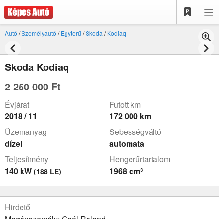
Autó
/
Személyautó
/
Egyterű
/
Skoda
/
Kodiaq
Skoda Kodiaq
2 250 000 Ft
Évjárat
Futott km
2018 / 11
172 000 km
Üzemanyag
Sebességváltó
dízel
automata
Teljesítmény
Hengerűrtartalom
140 kW
1968 cm³
(188 LE)
Hirdető
Magánszemély: Gaál Roland