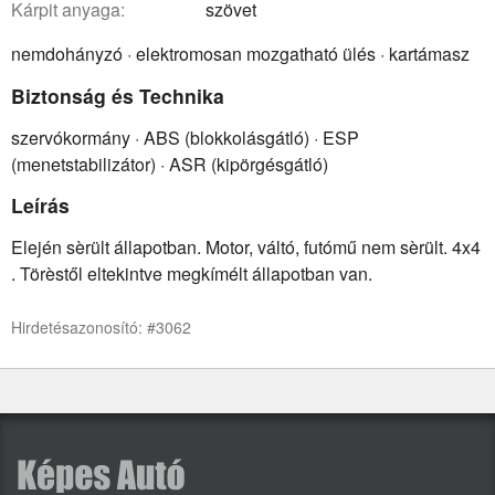
kárpit anyaga:
szövet
nemdohányzó · elektromosan mozgatható ülés · kartámasz
Biztonság és Technika
szervókormány · ABS (blokkolásgátló) · ESP
(menetstabilizátor) · ASR (kipörgésgátló)
Leírás
Elején sèrült állapotban. Motor, váltó, futómű nem sèrült. 4x4
. Törèstől eltekintve megkímélt állapotban van.
Hirdetésazonosító: #3062