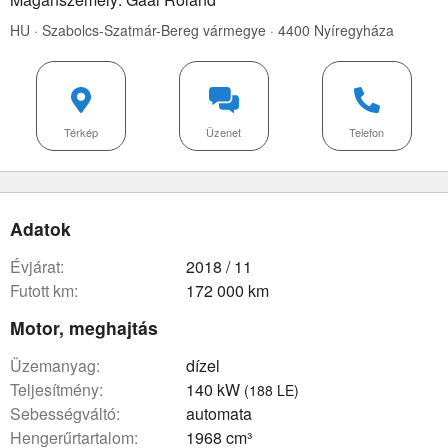
HU · Szabolcs-Szatmár-Bereg vármegye · 4400 Nyíregyháza
Térkép
Üzenet
Telefon
Adatok
évjárat:
2018 / 11
futott km:
172 000 km
Motor, meghajtás
üzemanyag:
dízel
teljesítmény:
140 kW
(188 LE)
sebességváltó:
automata
hengerűrtartalom:
1968 cm³