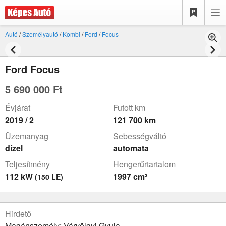
Autó
/
Személyautó
/
Kombi
/
Ford
/
Focus
Ford Focus
5 690 000 Ft
Évjárat
Futott km
2019 / 2
121 700 km
Üzemanyag
Sebességváltó
dízel
automata
Teljesítmény
Hengerűrtartalom
112 kW
1997 cm³
(150 LE)
Hirdető
Magánszemély: Várvölgyi Gyula