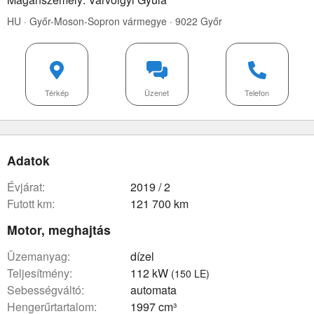
HU · Győr-Moson-Sopron vármegye · 9022 Győr
Térkép
Üzenet
Telefon
Adatok
évjárat:
2019 / 2
futott km:
121 700 km
Motor, meghajtás
üzemanyag:
dízel
teljesítmény:
112 kW
(150 LE)
sebességváltó:
automata
hengerűrtartalom:
1997 cm³