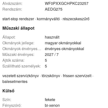
Alvázszám:
WF0PXXGCHPKC23257
rendszám:
AEDG275
start-stop rendszer · kormányváltó · részecskeszűrő
Műszaki állapot
állapot:
használt
okmányok jellege:
magyar okmányokkal
okmányok érvényessége:
érvényes okmányokkal
műszaki érvényes:
2027 / 7
ajtók száma:
5
szállítható személyek:
5
vezetett szervizkönyv · törzskönyv · frissen szervizelt ·
balesetmentes
Külső
szín:
fekete
fényszóró:
bi-xenon