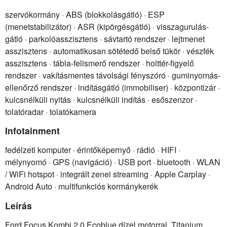
szervókormány · ABS (blokkolásgátló) · ESP
(menetstabilizátor) · ASR (kipörgésgátló) · visszagurulás-
gátló · parkolóasszisztens · sávtartó rendszer · lejtmenet
asszisztens · automatikusan sötétedő belső tükör · vészfék
asszisztens · tábla-felismerő rendszer · holttér-figyelő
rendszer · vakításmentes távolsági fényszóró · guminyomás-
ellenőrző rendszer · indításgátló (immobiliser) · központizár ·
kulcsnélküli nyitás · kulcsnélküli indítás · esőszenzor ·
tolatóradar · tolatókamera
Infotainment
fedélzeti komputer · érintőképernyő · rádió · HIFI ·
mélynyomó · GPS (navigáció) · USB port · bluetooth · WLAN
/ WiFi hotspot · integrált zenei streaming · Apple Carplay ·
Android Auto · multifunkciós kormánykerék
Leírás
Ford Focus Kombi 2,0 Ecoblue dízel motorral, Titanium