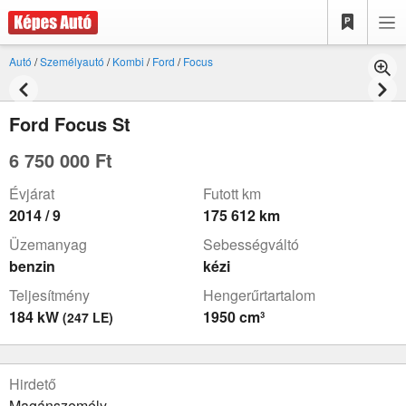
Autó
/
Személyautó
/
Kombi
/
Ford
/
Focus
Ford Focus St
6 750 000 Ft
Évjárat
Futott km
2014 / 9
175 612 km
Üzemanyag
Sebességváltó
benzin
kézi
Teljesítmény
Hengerűrtartalom
184 kW
1950 cm³
(247 LE)
Hirdető
Magánszemély