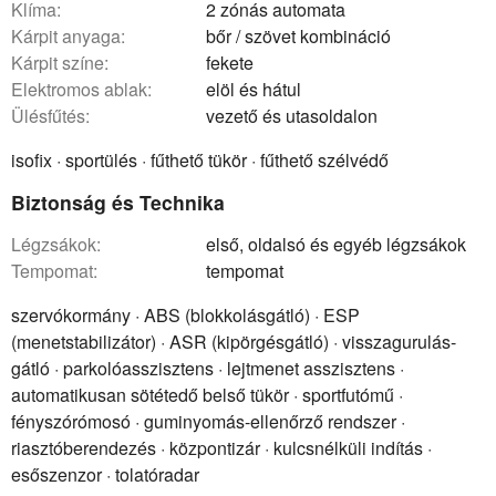
klíma:
2 zónás automata
kárpit anyaga:
bőr / szövet kombináció
kárpit színe:
fekete
elektromos ablak:
elöl és hátul
ülésfűtés:
vezető és utasoldalon
isofix · sportülés · fűthető tükör · fűthető szélvédő
Biztonság és Technika
légzsákok:
első, oldalsó és egyéb légzsákok
tempomat:
tempomat
szervókormány · ABS (blokkolásgátló) · ESP
(menetstabilizátor) · ASR (kipörgésgátló) · visszagurulás-
gátló · parkolóasszisztens · lejtmenet asszisztens ·
automatikusan sötétedő belső tükör · sportfutómű ·
fényszórómosó · guminyomás-ellenőrző rendszer ·
riasztóberendezés · központizár · kulcsnélküli indítás ·
esőszenzor · tolatóradar