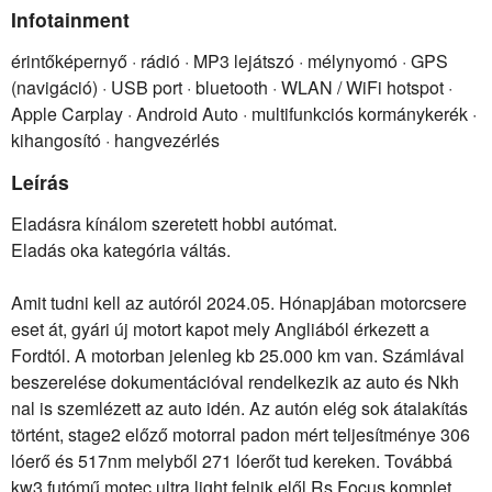
Infotainment
érintőképernyő · rádió · MP3 lejátszó · mélynyomó · GPS
(navigáció) · USB port · bluetooth · WLAN / WiFi hotspot ·
Apple Carplay · Android Auto · multifunkciós kormánykerék ·
kihangosító · hangvezérlés
Leírás
Eladásra kínálom szeretett hobbi autómat.
Eladás oka kategória váltás.
Amit tudni kell az autóról 2024.05. Hónapjában motorcsere
eset át, gyári új motort kapot mely Angliából érkezett a
Fordtól. A motorban jelenleg kb 25.000 km van. Számlával
beszerelése dokumentációval rendelkezik az auto és Nkh
nal is szemlézett az auto idén. Az autón elég sok átalakítás
történt, stage2 előző motorral padon mért teljesítménye 306
lóerő és 517nm melyből 271 lóerőt tud kereken. Továbbá
kw3 futómű motec ultra light felnik elől Rs Focus komplet