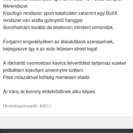
fékrendszer.
Kipufogó rendszer, sport katalizátor valamint egy BullX
rendszer van alatta gyönyörű hanggal.
Sorolhatnám tovább de telefonon mindent elmondok.
Forgalmi engedélyében az átalakítások szerepelnek,
bejegyezve így a az auto teljesen street legal.
A lökhárító nyomokban kavics felverődést tartalmaz ezeket
próbáltam kijavítani amennyire tudtam.
Friss műszakival költség mentesen eladó.
Ár irány ár komoly érdeklődőnek alku képes.
Hirdetésazonosító: #2011