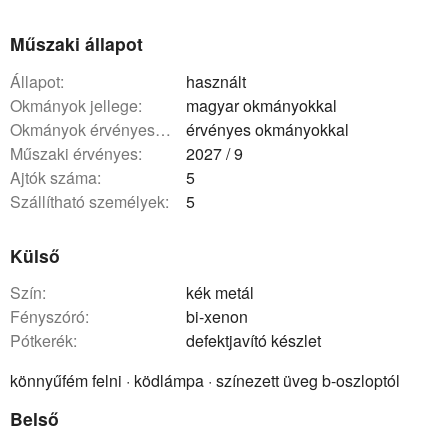
Műszaki állapot
állapot:
használt
okmányok jellege:
magyar okmányokkal
okmányok érvényessége:
érvényes okmányokkal
műszaki érvényes:
2027 / 9
ajtók száma:
5
szállítható személyek:
5
Külső
szín:
kék metál
fényszóró:
bi-xenon
pótkerék:
defektjavító készlet
könnyűfém felni · ködlámpa · színezett üveg b-oszloptól
Belső