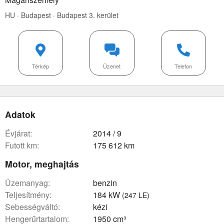
HU · Budapest · Budapest 3. kerület
Térkép
Üzenet
Telefon
Adatok
évjárat:
2014 / 9
futott km:
175 612 km
Motor, meghajtás
üzemanyag:
benzin
teljesítmény:
184 kW
(247 LE)
sebességváltó:
kézi
hengerűrtartalom:
1950 cm³