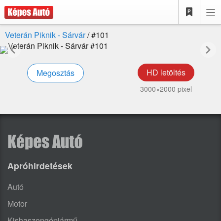
Veterán Piknik - Sárvár
/ #
101
HD letöltés
Megosztás
3000×2000 pixel
Apróhirdetések
Autó
Motor
Kishaszongépjármű