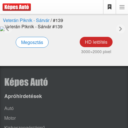
Veterán Piknik - Sárvár
/ #
139
HD letöltés
Megosztás
3000×2000 pixel
Apróhirdetések
Autó
Motor
Kishaszongépjármű