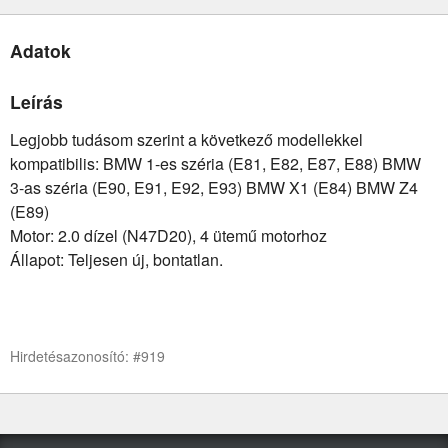
Adatok
Leírás
Legjobb tudásom szerint a következő modellekkel
kompatibilis: BMW 1-es széria (E81, E82, E87, E88) BMW
3-as széria (E90, E91, E92, E93) BMW X1 (E84) BMW Z4
(E89)
Motor: 2.0 dízel (N47D20), 4 ütemű motorhoz
Állapot: Teljesen új, bontatlan.
Hirdetésazonosító: #919