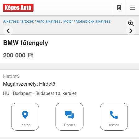
Alkatrész, tartozék
/
Autó alkatrész
/
Motor
/
Motorblokk alkatrész
BMW főtengely
200 000 Ft
Hirdető
Magánszemély: Hirdető
HU · Budapest · Budapest 10. kerület
Térkép
Üzenet
Telefon