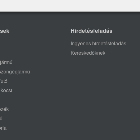
ések
Hirdetésfeladás
Ingyenes hirdetésfeladás
Kereskedőknek
jármű
aszongépjármű
futó
ókocsi
tozék
mű
ria