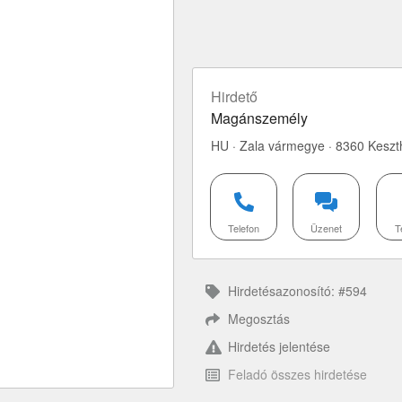
Hirdető
Magánszemély
HU · Zala vármegye · 8360 Keszt
Telefon
Üzenet
T
Hirdetésazonosító: #594
Megosztás
Hirdetés jelentése
Feladó összes hirdetése