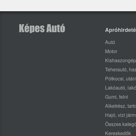
Apróhirdet
Autó
Motor
Kishaszongép
Teherautó, h
Pótkocsi, után
Lakóautó, lak
Gumi, felni
Alketrész, tar
Hajó, vizi jár
Összes kategó
Kereskedők