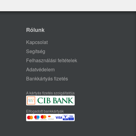
Rólunk
Kapcsolat
Segítség
Felhasználási feltételek
Adatvédelem
Bankkártyás fizetés
A kártyás fizetés szolgáltatója
Elfogadott bankkártyák