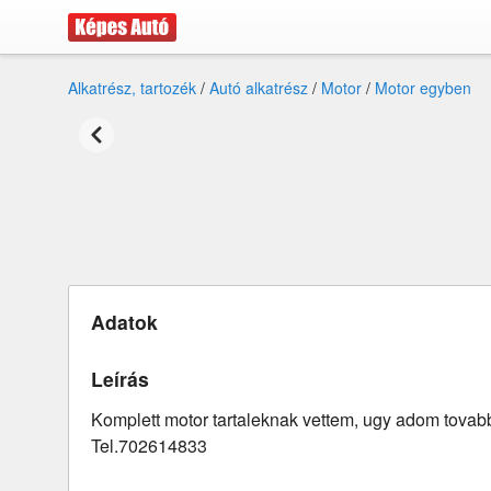
Alkatrész, tartozék
/
Autó alkatrész
/
Motor
/
Motor egyben
Adatok
Leírás
Komplett motor tartaleknak vettem, ugy adom tovab
Tel.702614833