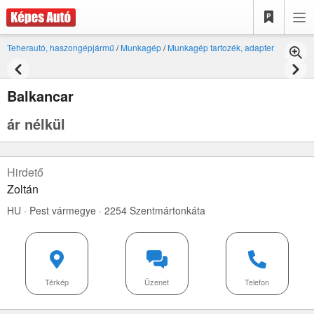
Teherautó, haszongépjármű
/
Munkagép
/
Munkagép tartozék, adapter
Balkancar
ár nélkül
Hirdető
Zoltán
HU · Pest vármegye · 2254 Szentmártonkáta
Térkép
Üzenet
Telefon