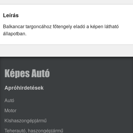
Leírás
Balkancar targoncához főtengely eladó a képen látható
állapotban.
Apróhirdetések
Autó
Motor
Kishaszongépjármű
Teherautó, haszongépjármű