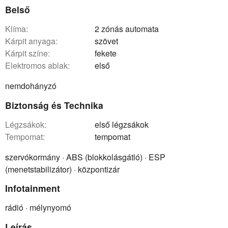
Belső
klíma:
2 zónás automata
kárpit anyaga:
szövet
kárpit színe:
fekete
elektromos ablak:
első
nemdohányzó
Biztonság és Technika
légzsákok:
első légzsákok
tempomat:
tempomat
szervókormány · ABS (blokkolásgátló) · ESP
(menetstabilizátor) · központizár
Infotainment
rádió · mélynyomó
Leírás