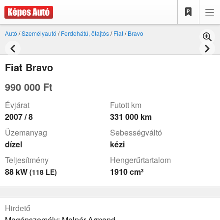
Autó
/
Személyautó
/
Ferdehátú, ötajtós
/
Fiat
/
Bravo
Fiat Bravo
990 000 Ft
Évjárat
Futott km
2007 / 8
331 000 km
Üzemanyag
Sebességváltó
dízel
kézi
Teljesítmény
Hengerűrtartalom
88 kW
1910 cm³
(118 LE)
Hirdető
Magánszemély: Molnár Armand