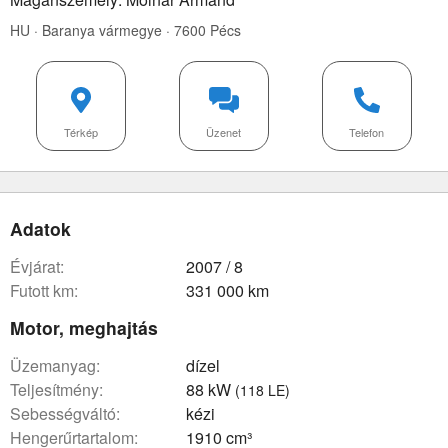
HU · Baranya vármegye · 7600 Pécs
Térkép
Üzenet
Telefon
Adatok
évjárat:
2007 / 8
futott km:
331 000 km
Motor, meghajtás
üzemanyag:
dízel
teljesítmény:
88 kW
(118 LE)
sebességváltó:
kézi
hengerűrtartalom:
1910 cm³