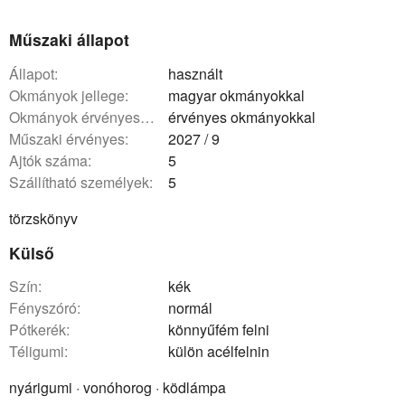
Műszaki állapot
állapot:
használt
okmányok jellege:
magyar okmányokkal
okmányok érvényessége:
érvényes okmányokkal
műszaki érvényes:
2027 / 9
ajtók száma:
5
szállítható személyek:
5
törzskönyv
Külső
szín:
kék
fényszóró:
normál
pótkerék:
könnyűfém felni
téligumi:
külön acélfelnin
nyárigumi · vonóhorog · ködlámpa