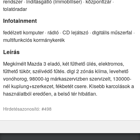
rendszer · indításgátló (immobiliser) · központizár ·
tolatóradar
Infotainment
fedélzeti komputer · rádió · CD lejátszó · digitális műszerfal ·
multifunkciós kormánykerék
Leírás
Megkímélt Mazda 3 eladó, két fűthető ülés, elektromos,
fűthető tükör, szélvédő fűtés. digi 2 zónás klíma, levehető
vonóhorog, 98000-ig márkaszervizben szervizelt, 130000-
nél kuplung+szerkezet, fékbetét csere. Kisebb karcolások a
használatból eredően, a belső tér hibátlan.
Hirdetésazonosító: #498