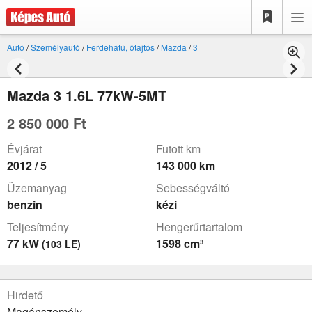
Autó
/
Személyautó
/
Ferdehátú, ötajtós
/
Mazda
/
3
Mazda 3 1.6L 77kW-5MT
2 850 000 Ft
Évjárat
Futott km
2012 / 5
143 000 km
Üzemanyag
Sebességváltó
benzin
kézi
Teljesítmény
Hengerűrtartalom
77 kW
1598 cm³
(103 LE)
Hirdető
Magánszemély