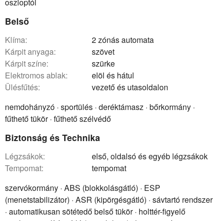
oszloptól
Belső
klíma:
2 zónás automata
kárpit anyaga:
szövet
kárpit színe:
szürke
elektromos ablak:
elöl és hátul
ülésfűtés:
vezető és utasoldalon
nemdohányzó · sportülés · deréktámasz · bőrkormány ·
fűthető tükör · fűthető szélvédő
Biztonság és Technika
légzsákok:
első, oldalsó és egyéb légzsákok
tempomat:
tempomat
szervókormány · ABS (blokkolásgátló) · ESP
(menetstabilizátor) · ASR (kipörgésgátló) · sávtartó rendszer
· automatikusan sötétedő belső tükör · holttér-figyelő