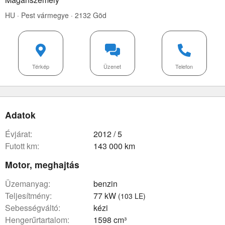
HU · Pest vármegye · 2132 Göd
Térkép
Üzenet
Telefon
Adatok
évjárat:
2012 / 5
futott km:
143 000 km
Motor, meghajtás
üzemanyag:
benzin
teljesítmény:
77 kW
(103 LE)
sebességváltó:
kézi
hengerűrtartalom:
1598 cm³