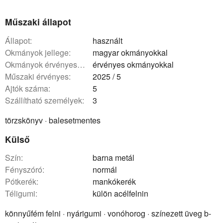
Műszaki állapot
állapot:
használt
okmányok jellege:
magyar okmányokkal
okmányok érvényessége:
érvényes okmányokkal
műszaki érvényes:
2025 / 5
ajtók száma:
5
szállítható személyek:
3
törzskönyv · balesetmentes
Külső
szín:
barna metál
fényszóró:
normál
pótkerék:
mankókerék
téligumi:
külön acélfelnin
könnyűfém felni · nyárigumi · vonóhorog · színezett üveg b-