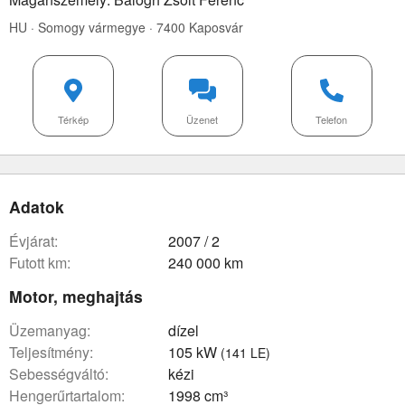
HU · Somogy vármegye · 7400 Kaposvár
Térkép
Üzenet
Telefon
Adatok
évjárat:
2007 / 2
futott km:
240 000 km
Motor, meghajtás
üzemanyag:
dízel
teljesítmény:
105 kW
(141 LE)
sebességváltó:
kézi
hengerűrtartalom:
1998 cm³