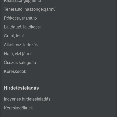
Kishaszongépjármű
Teherautó, haszongépjármű
Pótkocsi, utánfutó
Lakóautó, lakókocsi
Gumi, felni
Alketrész, tartozék
Hajó, vizi jármű
Összes kategória
Kereskedők
Hirdetésfeladás
Ingyenes hirdetésfeladás
Kereskedőknek