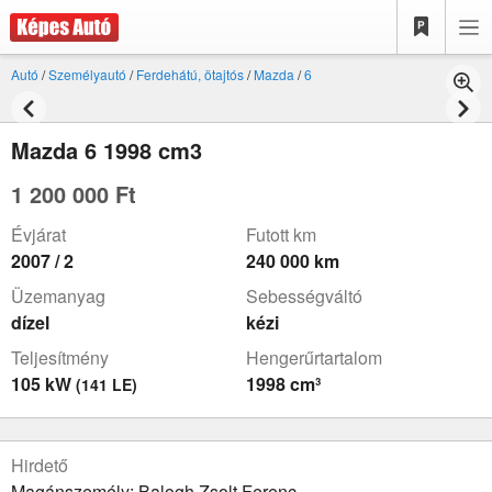
Autó
/
Személyautó
/
Ferdehátú, ötajtós
/
Mazda
/
6
Mazda 6 1998 cm3
1 200 000 Ft
Évjárat
Futott km
2007 / 2
240 000 km
Üzemanyag
Sebességváltó
dízel
kézi
Teljesítmény
Hengerűrtartalom
105 kW
1998 cm³
(141 LE)
Hirdető
Magánszemély: Balogh Zsolt Ferenc