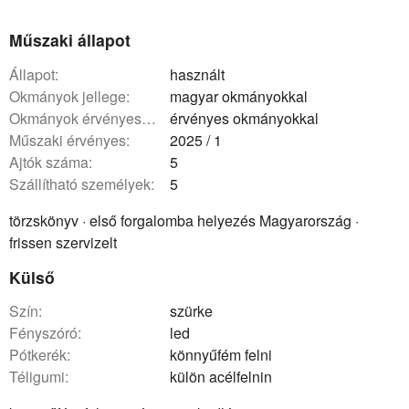
Műszaki állapot
állapot:
használt
okmányok jellege:
magyar okmányokkal
okmányok érvényessége:
érvényes okmányokkal
műszaki érvényes:
2025 / 1
ajtók száma:
5
szállítható személyek:
5
törzskönyv · első forgalomba helyezés Magyarország ·
frissen szervizelt
Külső
szín:
szürke
fényszóró:
led
pótkerék:
könnyűfém felni
téligumi:
külön acélfelnin