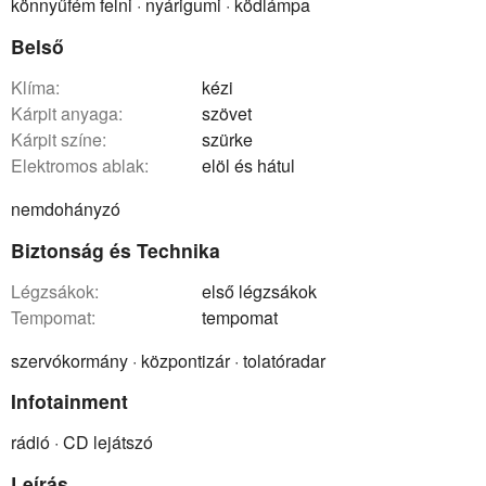
könnyűfém felni · nyárigumi · ködlámpa
Belső
klíma:
kézi
kárpit anyaga:
szövet
kárpit színe:
szürke
elektromos ablak:
elöl és hátul
nemdohányzó
Biztonság és Technika
légzsákok:
első légzsákok
tempomat:
tempomat
szervókormány · központizár · tolatóradar
Infotainment
rádió · CD lejátszó
Leírás