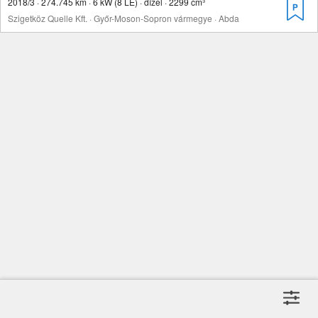
2018/3 · 274.745 km · 6 kW (8 LE) · dízel · 2299 cm³
Szigetköz Quelle Kft. · Győr-Moson-Sopron vármegye · Abda