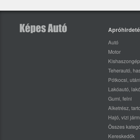
Apróhirdet
Autó
Motor
Kishaszongép
Teherautó, h
Pótkocsi, után
Lakóautó, lak
Gumi, felni
Alketrész, tar
Hajó, vizi jár
Összes kategó
Kereskedők