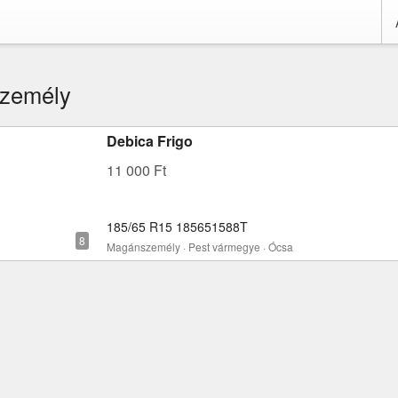
zemély
Debica Frigo
11 000 Ft
185/65 R15 185651588T
Magánszemély · Pest vármegye · Ócsa