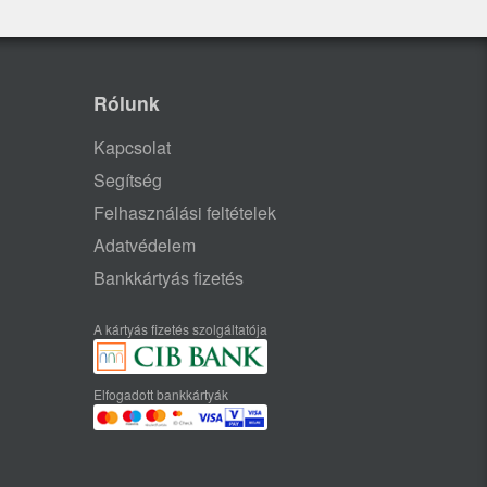
Rólunk
Kapcsolat
Segítség
Felhasználási feltételek
Adatvédelem
Bankkártyás fizetés
A kártyás fizetés szolgáltatója
Elfogadott bankkártyák