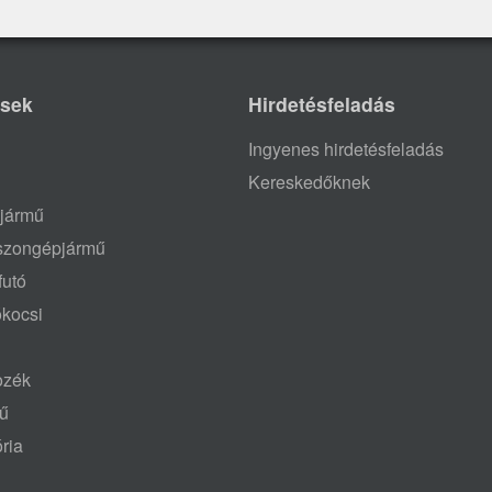
ések
Hirdetésfeladás
Ingyenes hirdetésfeladás
Kereskedőknek
jármű
aszongépjármű
futó
ókocsi
tozék
mű
ria