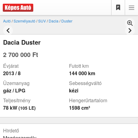
Autó
/
Személyautó
/
SUV
/
Dacia
/
Duster
Dacia Duster
2 700 000 Ft
Évjárat
Futott km
2013 / 8
144 000 km
Üzemanyag
Sebességváltó
gáz / LPG
kézi
Teljesítmény
Hengerűrtartalom
78 kW
1598 cm³
(105 LE)
Hirdető
Magánszemély