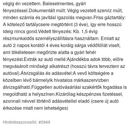
végig én vezettem. Balesetmentes, gyári
fényezéssel.Dokumentált múlt: Végig vezetett szerviz múlt,
minden számla és javítási igazolás megvan.Friss gáztartály:
A kötelező tartálycsere megtörtént (3 éve), így erre hosszú
ideig nincs gond.Védett fényezés: Kb. 1,5 évig
részmunkaidős személyszállításra használtam. Emiatt az
autó 2 napos korától 4 éves koráig sárga védőfóliát viselt,
ami tökéletesen megőrizte alatta a gyári fehér
fényezést.Extrák az autó mellé:Ajándékba adok több, előre
megvásárolt minőségi alkatrészt (hosszú távra terveztem az
autóval).Átvizsgálás és adásvétel:A vevő költségére a
közelben lévő bármelyik hivatalos márkaszervizben
átvizsgálható.Független autóvásárlási szakértők fogadása is
megoldható a helyszínen.Kizárólag készpénzes fizetéssel,
azonnali névvel történő adásvétellel eladó (csere új autó
érkezése miatt nem lehetséges)
Hirdetésazonosító: #2949