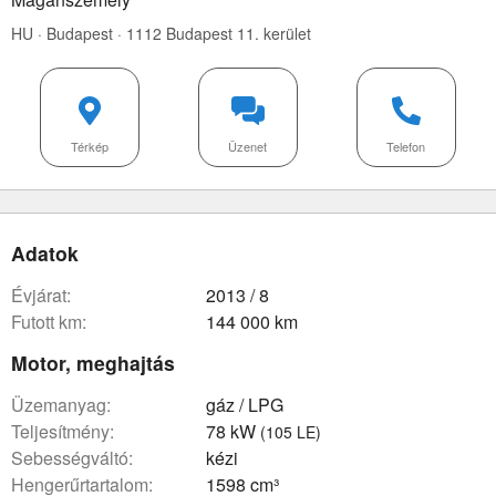
HU · Budapest · 1112 Budapest 11. kerület
Térkép
Üzenet
Telefon
Adatok
évjárat:
2013 / 8
futott km:
144 000 km
Motor, meghajtás
üzemanyag:
gáz / LPG
teljesítmény:
78 kW
(105 LE)
sebességváltó:
kézi
hengerűrtartalom:
1598 cm³