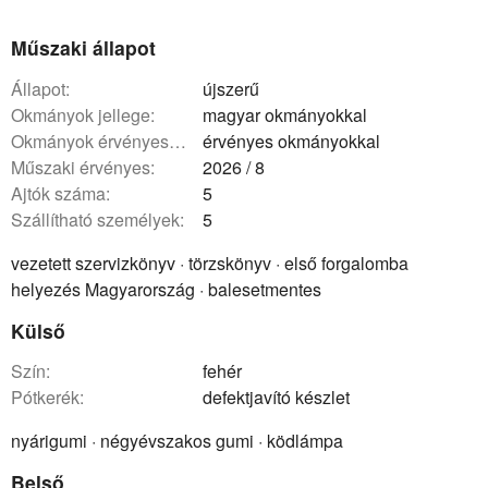
Műszaki állapot
állapot:
újszerű
okmányok jellege:
magyar okmányokkal
okmányok érvényessége:
érvényes okmányokkal
műszaki érvényes:
2026 / 8
ajtók száma:
5
szállítható személyek:
5
vezetett szervizkönyv · törzskönyv · első forgalomba
helyezés Magyarország · balesetmentes
Külső
szín:
fehér
pótkerék:
defektjavító készlet
nyárigumi · négyévszakos gumi · ködlámpa
Belső