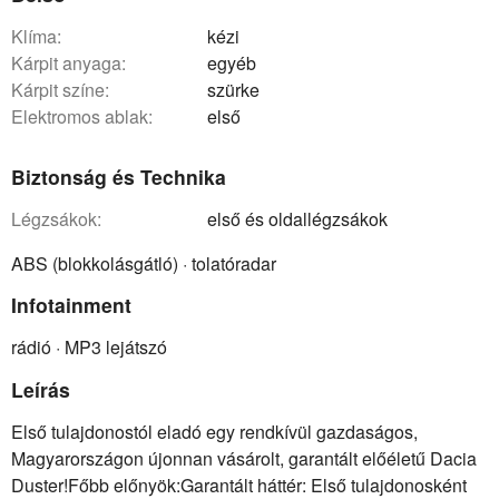
klíma:
kézi
kárpit anyaga:
egyéb
kárpit színe:
szürke
elektromos ablak:
első
Biztonság és Technika
légzsákok:
első és oldallégzsákok
ABS (blokkolásgátló) · tolatóradar
Infotainment
rádió · MP3 lejátszó
Leírás
Első tulajdonostól eladó egy rendkívül gazdaságos,
Magyarországon újonnan vásárolt, garantált előéletű Dacia
Duster!Főbb előnyök:Garantált háttér: Első tulajdonosként