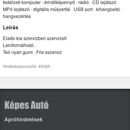
fedélzeti komputer · érintőképernyő · rádió · CD lejátszó ·
MP3 lejátszó · digitális műszerfal · USB port · kihangosító ·
hangvezérlés
Leírás
Elado kia szervizben szervizelt
Leinformálható .
Teli nyari gumi . Fris sszerviz
Hirdetésazonosító: #3065
Apróhirdetések