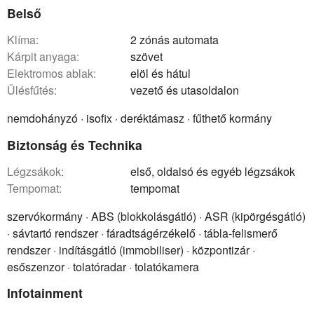
Belső
klíma:
2 zónás automata
kárpit anyaga:
szövet
elektromos ablak:
elöl és hátul
ülésfűtés:
vezető és utasoldalon
nemdohányzó · isofix · deréktámasz · fűthető kormány
Biztonság és Technika
légzsákok:
első, oldalsó és egyéb légzsákok
tempomat:
tempomat
szervókormány · ABS (blokkolásgátló) · ASR (kipörgésgátló)
· sávtartó rendszer · fáradtságérzékelő · tábla-felismerő
rendszer · indításgátló (immobiliser) · központizár ·
esőszenzor · tolatóradar · tolatókamera
Infotainment