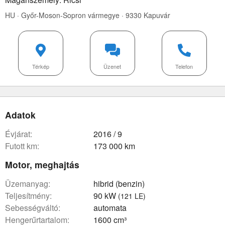
HU · Győr-Moson-Sopron vármegye · 9330 Kapuvár
Térkép
Üzenet
Telefon
Adatok
évjárat:
2016 / 9
futott km:
173 000 km
Motor, meghajtás
üzemanyag:
hibrid (benzin)
teljesítmény:
90 kW
(121 LE)
sebességváltó:
automata
hengerűrtartalom:
1600 cm³