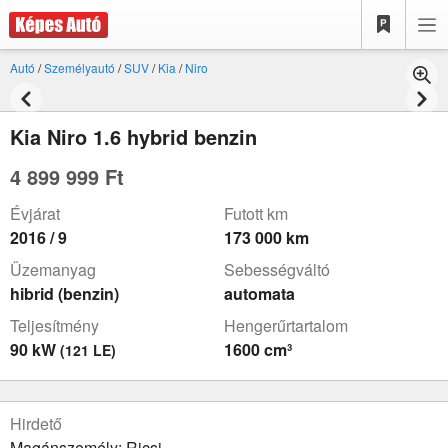
Autó
/
Személyautó
/
SUV
/
Kia
/
Niro
Kia Niro 1.6 hybrid benzin
4 899 999 Ft
Évjárat
Futott km
2016 / 9
173 000 km
Üzemanyag
Sebességváltó
hibrid (benzin)
automata
Teljesítmény
Hengerűrtartalom
90 kW
1600 cm³
(121 LE)
Hirdető
Magánszemély: Ricsi