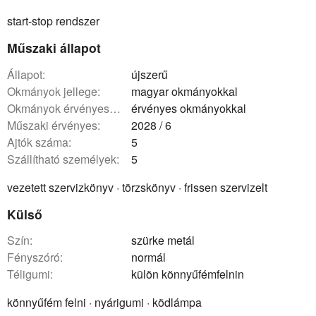
start-stop rendszer
Műszaki állapot
állapot:
újszerű
okmányok jellege:
magyar okmányokkal
okmányok érvényessége:
érvényes okmányokkal
műszaki érvényes:
2028 / 6
ajtók száma:
5
szállítható személyek:
5
vezetett szervizkönyv · törzskönyv · frissen szervizelt
Külső
szín:
szürke metál
fényszóró:
normál
téligumi:
külön könnyűfémfelnin
könnyűfém felni · nyárigumi · ködlámpa