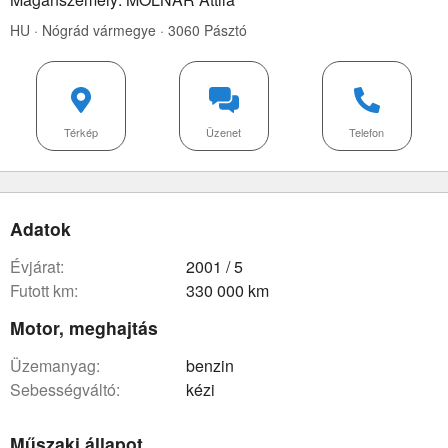
HU · Nógrád vármegye · 3060 Pásztó
Térkép
Üzenet
Telefon
Adatok
évjárat:
2001 / 5
futott km:
330 000 km
Motor, meghajtás
üzemanyag:
benzin
sebességváltó:
kézi
Műszaki állapot