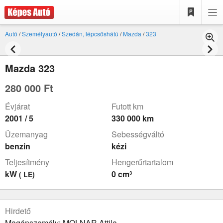
Autó
/
Személyautó
/
Szedán, lépcsőshátú
/
Mazda
/
323
Mazda 323
280 000 Ft
Évjárat
Futott km
2001 / 5
330 000 km
Üzemanyag
Sebességváltó
benzin
kézi
Teljesítmény
Hengerűrtartalom
kW
0 cm³
( LE)
Hirdető
Magánszemély: MOLNAR Attila