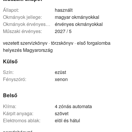
állapot:
használt
okmányok jellege:
magyar okmányokkal
okmányok érvényessége:
érvényes okmányokkal
műszaki érvényes:
2027 / 5
vezetett szervizkönyv · törzskönyv · első forgalomba
helyezés Magyarország
Külső
szín:
ezüst
fényszóró:
xenon
Belső
klíma:
4 zónás automata
kárpit anyaga:
szövet
elektromos ablak:
elöl és hátul