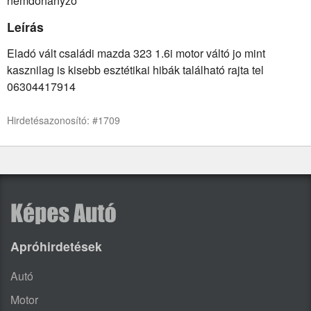
nemdohányzó
Leírás
Eladó vált családi mazda 323 1.6i motor váltó jo mint
kasznilag is kisebb esztétikai hibák található rajta tel
06304417914
Hirdetésazonosító: #1709
Apróhirdetések
Autó
Motor