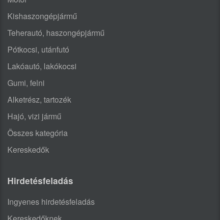
Kishaszongépjármű
Teherautó, haszongépjármű
Pótkocsi, utánfutó
Lakóautó, lakókocsi
Gumi, felni
Alketrész, tartozék
Hajó, vizi jármű
Összes kategória
Kereskedők
Hirdetésfeladás
Ingyenes hirdetésfeladás
Kereskedőknek