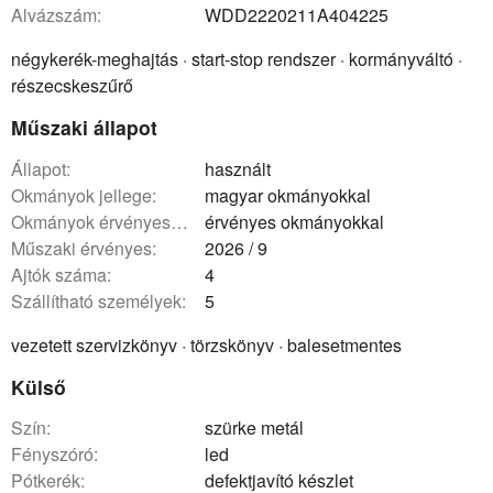
Alvázszám:
WDD2220211A404225
négykerék-meghajtás · start-stop rendszer · kormányváltó ·
részecskeszűrő
Műszaki állapot
állapot:
használt
okmányok jellege:
magyar okmányokkal
okmányok érvényessége:
érvényes okmányokkal
műszaki érvényes:
2026 / 9
ajtók száma:
4
szállítható személyek:
5
vezetett szervizkönyv · törzskönyv · balesetmentes
Külső
szín:
szürke metál
fényszóró:
led
pótkerék:
defektjavító készlet