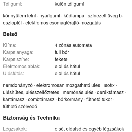
téligumi:
külön téligumi
könnyűfém felni · nyárigumi · ködlámpa · színezett üveg b-
oszloptól · elektromos csomagtérajtó-mozgatás
Belső
klíma:
4 zónás automata
kárpit anyaga:
full bőr
kárpit színe:
fekete
elektromos ablak:
elöl és hátul
ülésfűtés:
elöl és hátul
nemdohányzó · elektromosan mozgatható ülés · isofix ·
üléshűtés, ülésszellőztetés · memóriás ülés · deréktámasz ·
kartámasz · combtámasz · bőrkormány · fűthető tükör ·
fűthető szélvédő
Biztonság és Technika
légzsákok:
első, oldalsó és egyéb légzsákok