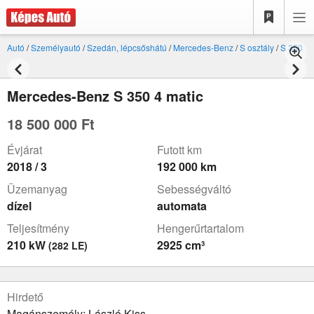
Autó
/
Személyautó
/
Szedán, lépcsőshátú
/
Mercedes-Benz
/
S osztály
/
S 350
Mercedes-Benz S 350 4 matic
18 500 000 Ft
Évjárat
Futott km
2018 / 3
192 000 km
Üzemanyag
Sebességváltó
dízel
automata
Teljesítmény
Hengerűrtartalom
210 kW
2925 cm³
(282 LE)
Hirdető
Magánszemély: László Kiss