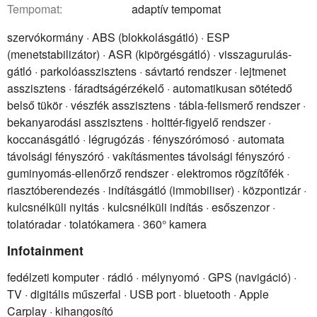
tempomat:
adaptív tempomat
szervókormány · ABS (blokkolásgátló) · ESP
(menetstabilizátor) · ASR (kipörgésgátló) · visszagurulás-
gátló · parkolóasszisztens · sávtartó rendszer · lejtmenet
asszisztens · fáradtságérzékelő · automatikusan sötétedő
belső tükör · vészfék asszisztens · tábla-felismerő rendszer ·
bekanyarodási asszisztens · holttér-figyelő rendszer ·
koccanásgátló · légrugózás · fényszórómosó · automata
távolsági fényszóró · vakításmentes távolsági fényszóró ·
guminyomás-ellenőrző rendszer · elektromos rögzítőfék ·
riasztóberendezés · indításgátló (immobiliser) · központizár ·
kulcsnélküli nyitás · kulcsnélküli indítás · esőszenzor ·
tolatóradar · tolatókamera · 360° kamera
Infotainment
fedélzeti komputer · rádió · mélynyomó · GPS (navigáció) ·
TV · digitális műszerfal · USB port · bluetooth · Apple
Carplay · kihangosító