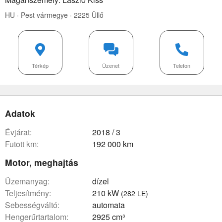
HU · Pest vármegye · 2225 Üllő
Térkép
Üzenet
Telefon
Adatok
évjárat:
2018 / 3
futott km:
192 000 km
Motor, meghajtás
üzemanyag:
dízel
teljesítmény:
210 kW
(282 LE)
sebességváltó:
automata
hengerűrtartalom:
2925 cm³