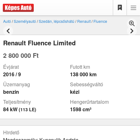
Autó
/
Személyautó
/
Szedán, lépcsőshátú
/
Renault
/
Fluence
Renault Fluence Limited
2 800 000 Ft
Évjárat
Futott km
2016 / 9
138 000 km
Üzemanyag
Sebességváltó
benzin
kézi
Teljesítmény
Hengerűrtartalom
84 kW
1598 cm³
(113 LE)
Hirdető
Magánszemély: Kupcsulik András