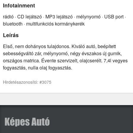
Infotainment
rádió · CD lejátszó · MP3 lejátszó · mélynyomó · USB port ·
bluetooth · multifunkciós kormánykerék
Leírás
Első, nem dohányos tulajdonos. Kiváló autó, beépített
sebességváltó zár, mélynyomó, négy évszakos új gumik,
országos matrica. Évente szervizelt, olajcserélt. 7,4l vegyes
fogyasztás, nulla olaj fogyasztás.
Hirdetésazonosító: #3075