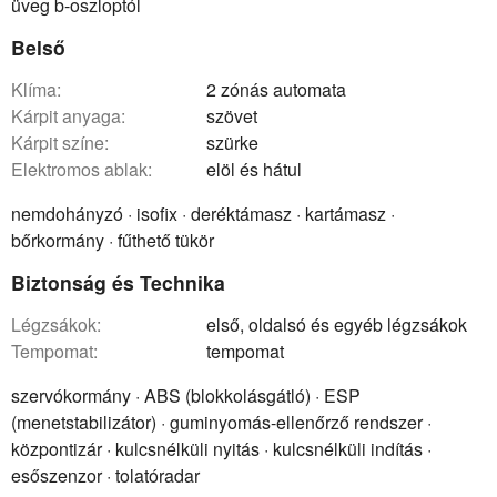
üveg b-oszloptól
Belső
klíma:
2 zónás automata
kárpit anyaga:
szövet
kárpit színe:
szürke
elektromos ablak:
elöl és hátul
nemdohányzó · isofix · deréktámasz · kartámasz ·
bőrkormány · fűthető tükör
Biztonság és Technika
légzsákok:
első, oldalsó és egyéb légzsákok
tempomat:
tempomat
szervókormány · ABS (blokkolásgátló) · ESP
(menetstabilizátor) · guminyomás-ellenőrző rendszer ·
központizár · kulcsnélküli nyitás · kulcsnélküli indítás ·
esőszenzor · tolatóradar