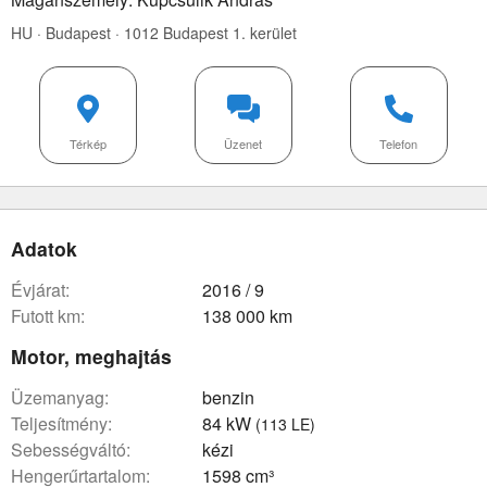
HU · Budapest · 1012 Budapest 1. kerület
Térkép
Üzenet
Telefon
Adatok
évjárat:
2016 / 9
futott km:
138 000 km
Motor, meghajtás
üzemanyag:
benzin
teljesítmény:
84 kW
(113 LE)
sebességváltó:
kézi
hengerűrtartalom:
1598 cm³