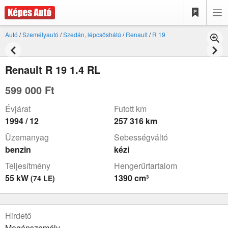
Autó
/
Személyautó
/
Szedán, lépcsőshátú
/
Renault
/
R 19
Renault R 19 1.4 RL
599 000 Ft
Évjárat
Futott km
1994 / 12
257 316 km
Üzemanyag
Sebességváltó
benzin
kézi
Teljesítmény
Hengerűrtartalom
55 kW
1390 cm³
(74 LE)
Hirdető
Magánszemély