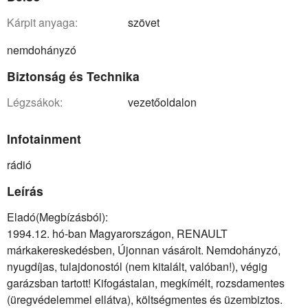
kárpit anyaga:
szövet
nemdohányzó
Biztonság és Technika
légzsákok:
vezetőoldalon
Infotainment
rádió
Leírás
Eladó(Megbízásból):
1994.12. hó-ban Magyarországon, RENAULT
márkakereskedésben, Újonnan vásárolt. Nemdohányzó,
nyugdíjas, tulajdonostól (nem kitalált, valóban!), végig
garázsban tartott! Kifogástalan, megkímélt, rozsdamentes
(üregvédelemmel ellátva), költségmentes és üzembiztos.