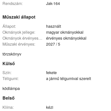
rendszám:
Jak-164
Műszaki állapot
állapot:
használt
okmányok jellege:
magyar okmányokkal
okmányok érvényessége:
érvényes okmányokkal
műszaki érvényes:
2027 / 5
törzskönyv
Külső
szín:
fekete
téligumi:
a jármű télgumival szerelt
ködlámpa
Belső
klíma:
kézi