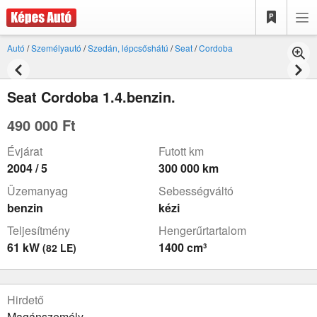
Autó
/
Személyautó
/
Szedán, lépcsőshátú
/
Seat
/
Cordoba
Seat Cordoba 1.4.benzin.
490 000 Ft
Évjárat
Futott km
2004 / 5
300 000 km
Üzemanyag
Sebességváltó
benzin
kézi
Teljesítmény
Hengerűrtartalom
61 kW
1400 cm³
(82 LE)
Hirdető
Magánszemély