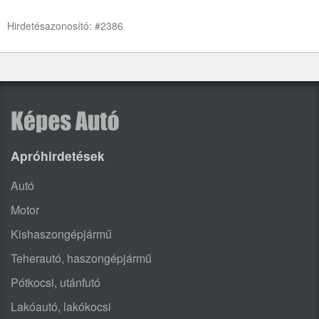
Hirdetésazonosító: #2386
Apróhirdetések
Autó
Motor
Kishaszongépjármű
Teherautó, haszongépjármű
Pótkocsi, utánfutó
Lakóautó, lakókocsi