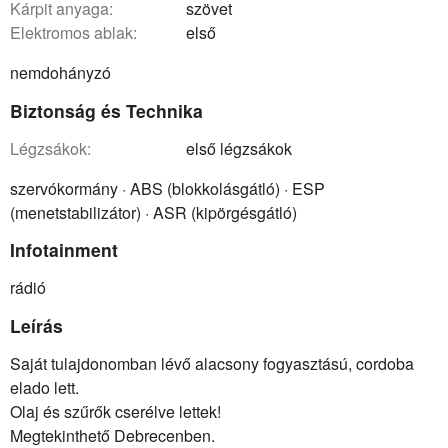
kárpit anyaga:
szövet
elektromos ablak:
első
nemdohányzó
Biztonság és Technika
légzsákok:
első légzsákok
szervókormány · ABS (blokkolásgátló) · ESP
(menetstabilizátor) · ASR (kipörgésgátló)
Infotainment
rádió
Leírás
Saját tulajdonomban lévő alacsony fogyasztású, cordoba
elado lett.
Olaj és szűrők cserélve lettek!
Megtekinthető Debrecenben.