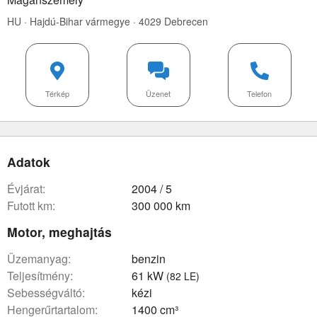
HU · Hajdú-Bihar vármegye · 4029 Debrecen
Térkép
Üzenet
Telefon
Adatok
évjárat:
2004 / 5
futott km:
300 000 km
Motor, meghajtás
üzemanyag:
benzin
teljesítmény:
61 kW
(82 LE)
sebességváltó:
kézi
hengerűrtartalom:
1400 cm³