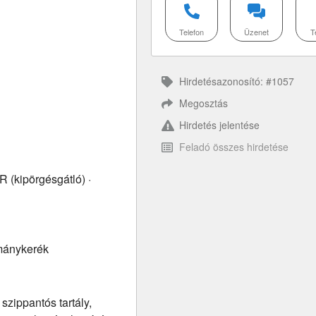
Telefon
Üzenet
T
Hirdetésazonosító: #1057
Megosztás
Hirdetés jelentése
Feladó összes hirdetése
R (kipörgésgátló) ·
rmánykerék
szippantós tartály,