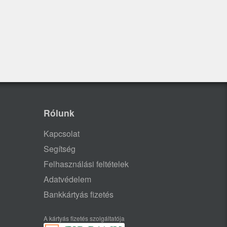
Rólunk
Kapcsolat
Segítség
Felhasználási feltételek
Adatvédelem
Bankkártyás fizetés
A kártyás fizetés szolgáltatója