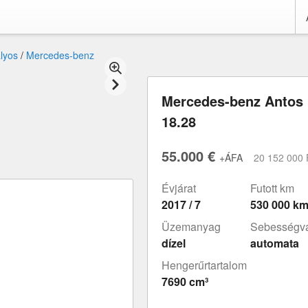
ályos
/
Mercedes-benz
Mercedes-benz Antos
18.28
55.000 €
+ÁFA
20 152 000 
Évjárat
Futott km
2017 / 7
530 000 k
Üzemanyag
Sebességvá
dízel
automata
Hengerűrtartalom
7690 cm³