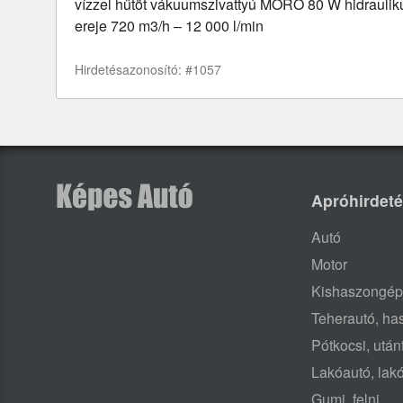
vízzel hűtöt vákuumszivattyú MORO 80 W hidraulik
ereje 720 m3/h – 12 000 l/min
Hirdetésazonosító: #1057
Apróhirdet
Autó
Motor
Kishaszongép
Teherautó, h
Pótkocsi, után
Lakóautó, lak
Gumi, felni