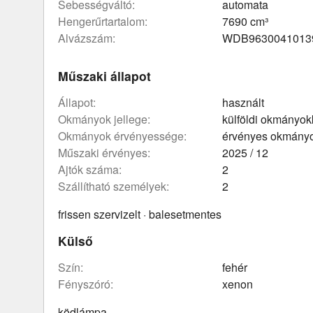
sebességváltó:
automata
hengerűrtartalom:
7690 cm³
Alvázszám:
WDB9630041013
Műszaki állapot
állapot:
használt
okmányok jellege:
külföldi okmányok
okmányok érvényessége:
érvényes okmány
műszaki érvényes:
2025 / 12
ajtók száma:
2
szállítható személyek:
2
frissen szervizelt · balesetmentes
Külső
szín:
fehér
fényszóró:
xenon
ködlámpa