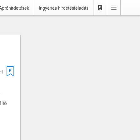
Apróhirdetések
Ingyenes hirdetésfeladás
Ft
m
ltó