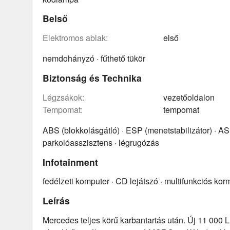
Belső
elektromos ablak:
első
nemdohányzó · fűthető tükör
Biztonság és Technika
légzsákok:
vezetőoldalon
tempomat:
tempomat
ABS (blokkolásgátló) · ESP (menetstabilizátor) · AS
parkolóasszisztens · légrugózás
Infotainment
fedélzeti komputer · CD lejátszó · multifunkciós ko
Leírás
Mercedes teljes körű karbantartás után. Új 11 000 L 