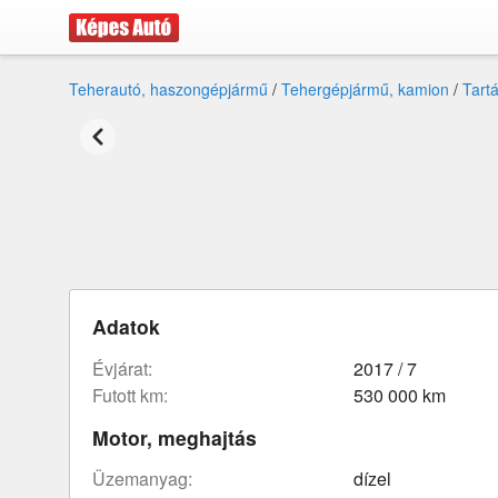
Teherautó, haszongépjármű
/
Tehergépjármű, kamion
/
Tart
Adatok
évjárat:
2017 / 7
futott km:
530 000 km
Motor, meghajtás
üzemanyag:
dízel