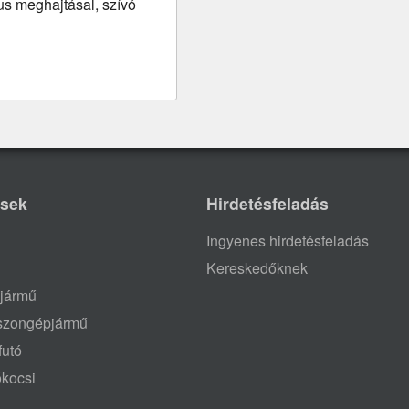
us meghajtásal, szívó
ések
Hirdetésfeladás
Ingyenes hirdetésfeladás
Kereskedőknek
jármű
aszongépjármű
futó
ókocsi