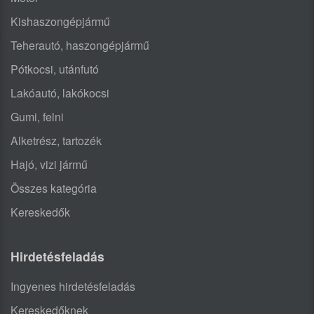
Kishaszongépjármű
Teherautó, haszongépjármű
Pótkocsi, utánfutó
Lakóautó, lakókocsi
Gumi, felni
Alketrész, tartozék
Hajó, vizi jármű
Összes kategória
Kereskedők
Hirdetésfeladás
Ingyenes hirdetésfeladás
Kereskedőknek