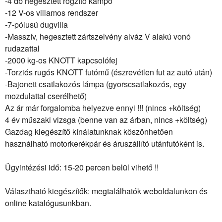
-4 db hegesztett rögzítő kampó
-12 V-os villamos rendszer
-7-pólusú dugvilla
-Masszív, hegesztett zártszelvény alváz V alakú vonó
rudazattal
-2000 kg-os KNOTT kapcsolófej
-Torziós rugós KNOTT futómű (észrevétlen fut az autó után)
-Bajonett csatlakozós lámpa (gyorscsatlakozós, egy
mozdulattal cserélhető)
Az ár már forgalomba helyezve ennyi !!! (nincs +költség)
4 év műszaki vizsga (benne van az árban, nincs +költség)
Gazdag kiegészítő kínálatunknak köszönhetően
használható motorkerékpár és áruszállító utánfutóként is.
Ügyintézési idő: 15-20 percen belül vihető !!
Választható kiegészítők: megtalálhatók weboldalunkon és
online katalógusunkban.