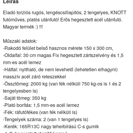
Leírás
Eladó torziós rugós, lengéscsillapítós, 2 tengelyes, KNOTT
futóműves, platós utánfutó! Erős hegesztett acél utánfutó.
Magyar termék :) !!!
Műszaki adatok:
-Rakodó felület belső hasznos mérete 150 x 300 cm,
-Oldalfal: 30 cm magas Fix hegesztett zártszelvény és 1,5
mm-es acél lemez
-Hátfal: nyitható, de nem levehető (lehetetlen elhagyni)
masszív acél záró reteszekkel
-Össztömeg: 2000 kg (van fék nélküli 750 kg-os is 1 és 2
tengelyesben is)
-Saját tömeg: 350 kg
-Plató borítás: 1,5 mm-es acél lemez
-Fék: ráfutófékes (van fék nélküli is)
-Tengelyek száma: 2 (van 1 tengelyes is)
-Kerék: 165R13C nagy teherbírású C-s gumik