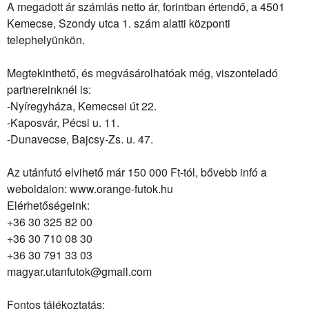
A megadott ár számlás netto ár, forintban értendő, a 4501
Kemecse, Szondy utca 1. szám alatti központi
telephelyünkön.
Megtekinthető, és megvásárolhatóak még, viszonteladó
partnereinknél is:
-Nyíregyháza, Kemecsei út 22.
-Kaposvár, Pécsi u. 11.
-Dunavecse, Bajcsy-Zs. u. 47.
Az utánfutó elvihető már 150 000 Ft-tól, bővebb infó a
weboldalon: www.orange-futok.hu
Elérhetőségeink:
+36 30 325 82 00
+36 30 710 08 30
+36 30 791 33 03
magyar.utanfutok@gmail.com
Fontos tájékoztatás: