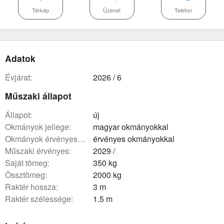
Térkép
Üzenet
Telefon
Adatok
évjárat:
2026 / 6
Műszaki állapot
állapot:
új
okmányok jellege:
magyar okmányokkal
okmányok érvényessége:
érvényes okmányokkal
műszaki érvényes:
2029 /
saját tömeg:
350 kg
össztömeg:
2000 kg
raktér hossza:
3 m
raktér szélessége:
1.5 m