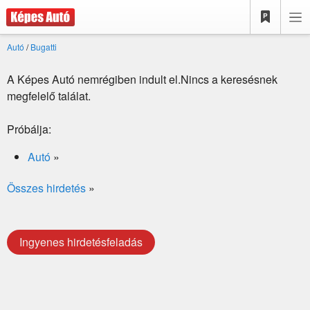
Autó
/
Bugatti
A Képes Autó nemrégiben indult el.Nincs a keresésnek
megfelelő találat.
Próbálja:
Autó
»
Összes hirdetés
»
Ingyenes hirdetésfeladás