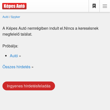
Autó
/
Spyker
A Képes Autó nemrégiben indult el.Nincs a keresésnek
megfelelő találat.
Próbálja:
Autó
»
Összes hirdetés
»
Ingyenes hirdetésfeladás