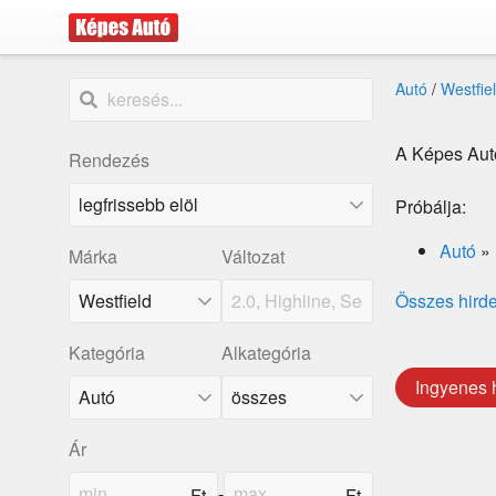
Autó
/
Westfie
A Képes Autó
Rendezés
Próbálja:
Autó
»
Márka
Változat
Westfield
Összes hird
Kategória
Alkategória
Ingyenes 
Ár
-