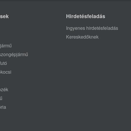
ések
Hirdetésfeladás
Ingyenes hirdetésfeladás
Kereskedőknek
jármű
aszongépjármű
futó
ókocsi
tozék
mű
ria