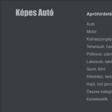
Apróhirdet
Autó
Motor
Kishaszongép
Teherautó, h
Pótkocsi, után
Lakóautó, lak
Gumi, felni
Alketrész, tar
Hajó, vizi jár
Összes kategó
Kereskedők