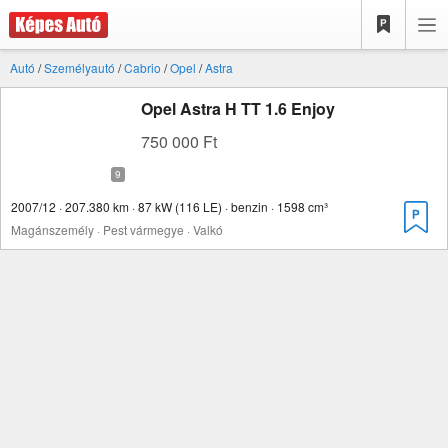
Autó
/
Személyautó
/
Cabrio
/
Opel
/
Astra
Opel Astra H TT 1.6 Enjoy
750 000 Ft
2007/12 · 207.380 km · 87 kW (116 LE) · benzin · 1598 cm³
Magánszemély · Pest vármegye · Valkó