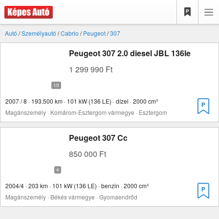
Autó
/
Személyautó
/
Cabrio
/
Peugeot
/
307
Peugeot 307 2.0 diesel JBL 136le
1 299 990 Ft
2007 / 8 · 193.500 km · 101 kW (136 LE) · dízel · 2000 cm³
Magánszemély · Komárom-Esztergom vármegye · Esztergom
Peugeot 307 Cc
850 000 Ft
2004/4 · 203 km · 101 kW (136 LE) · benzin · 2000 cm³
Magánszemély · Békés vármegye · Gyomaendrőd