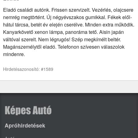
Eladó családi autónk. Frissen szervizelt. Vezérlés, olajcsere
nemrég megtörtént. Új négyévszakos gumikkal. Fékek elől-
hátul tárcsa, betét év elején cserélve. Minden extra működik.
Kanyarkövető xenon lámpa, panoráma tető. Aisin japán
váltóval szerelt. Nem légrugós! Szép megkímélt beltér.
Magánszemélytől eladó. Telefonon szívesen válaszolok
mindenre.
Hirdetésazonosító: #1589
Apróhirdetések