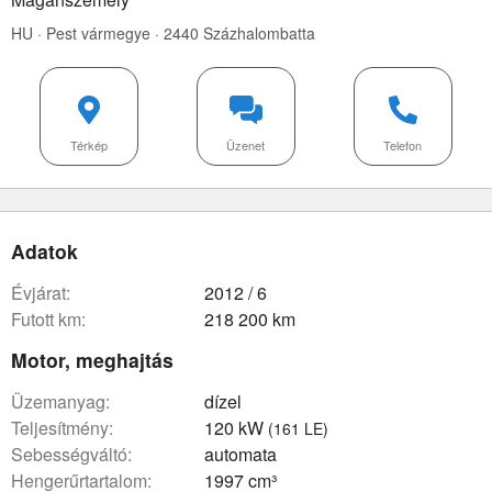
HU · Pest vármegye · 2440 Százhalombatta
Térkép
Üzenet
Telefon
Adatok
évjárat:
2012 / 6
futott km:
218 200 km
Motor, meghajtás
üzemanyag:
dízel
teljesítmény:
120 kW
(161 LE)
sebességváltó:
automata
hengerűrtartalom:
1997 cm³