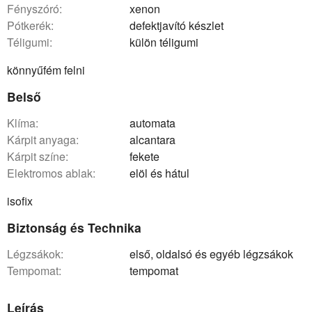
fényszóró:
xenon
pótkerék:
defektjavító készlet
téligumi:
külön téligumi
könnyűfém felni
Belső
klíma:
automata
kárpit anyaga:
alcantara
kárpit színe:
fekete
elektromos ablak:
elöl és hátul
isofix
Biztonság és Technika
légzsákok:
első, oldalsó és egyéb légzsákok
tempomat:
tempomat
Leírás