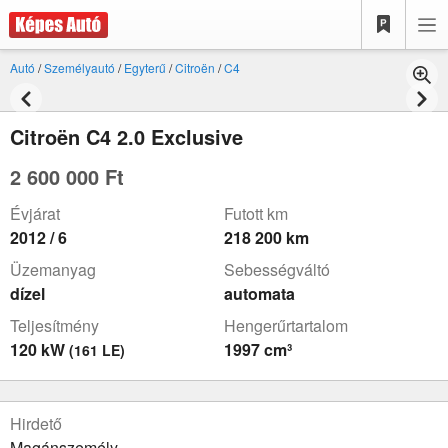
Autó
/
Személyautó
/
Egyterű
/
Citroën
/
C4
Citroën C4 2.0 Exclusive
2 600 000 Ft
Évjárat
Futott km
2012 / 6
218 200 km
Üzemanyag
Sebességváltó
dízel
automata
Teljesítmény
Hengerűrtartalom
120 kW
1997 cm³
(161 LE)
Hirdető
Magánszemély