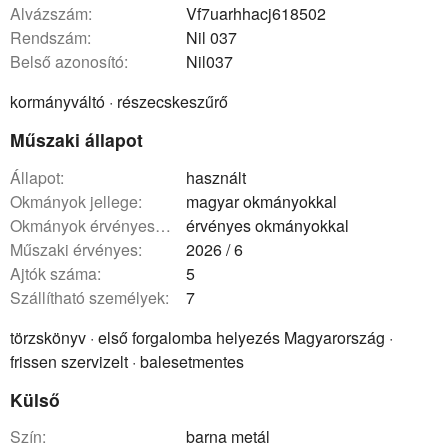
Alvázszám:
Vf7uarhhacj618502
rendszám:
Nil 037
belső azonosító:
Nil037
kormányváltó · részecskeszűrő
Műszaki állapot
állapot:
használt
okmányok jellege:
magyar okmányokkal
okmányok érvényessége:
érvényes okmányokkal
műszaki érvényes:
2026 / 6
ajtók száma:
5
szállítható személyek:
7
törzskönyv · első forgalomba helyezés Magyarország ·
frissen szervizelt · balesetmentes
Külső
szín:
barna metál