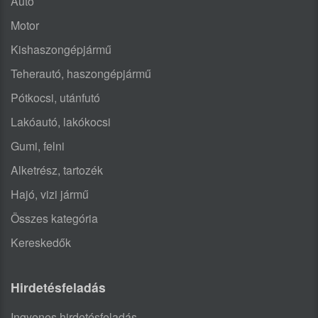
Autó
Motor
Kishaszongépjármű
Teherautó, haszongépjármű
Pótkocsi, utánfutó
Lakóautó, lakókocsi
Gumi, felni
Alketrész, tartozék
Hajó, vizi jármű
Összes kategória
Kereskedők
Hirdetésfeladás
Ingyenes hirdetésfeladás