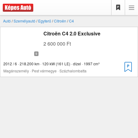
Autó
/
Személyautó
/
Egyterű
/
Citroën
/
C4
Citroën C4 2.0 Exclusive
2 600 000 Ft
2012 / 6 · 218.200 km · 120 kW (161 LE) · dízel · 1997 cm³
Magánszemély · Pest vármegye · Százhalombatta