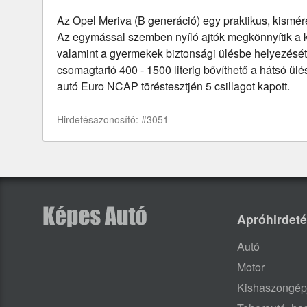
Az Opel Meriva (B generáció) egy praktikus, kismére
Az egymással szemben nyíló ajtók megkönnyítik a ki
valamint a gyermekek biztonsági ülésbe helyezését. 
csomagtartó 400 - 1500 literig bővíthető a hátsó ülé
autó Euro NCAP töréstesztjén 5 csillagot kapott.
Hirdetésazonosító: #3051
Apróhirdet
Autó
Motor
Kishaszongép