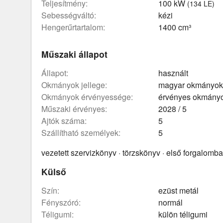
teljesítmény:
100 kW
(134 LE)
sebességváltó:
kézi
hengerűrtartalom:
1400 cm³
Műszaki állapot
állapot:
használt
okmányok jellege:
magyar okmányok
okmányok érvényessége:
érvényes okmány
műszaki érvényes:
2028 / 5
ajtók száma:
5
szállítható személyek:
5
vezetett szervizkönyv · törzskönyv · első forgalom
Külső
szín:
ezüst metál
fényszóró:
normál
téligumi:
külön téligumi