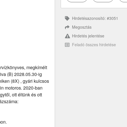
Hirdetésazonosító: #3051
Megosztás
Hirdetés jelentése
Feladó összes hirdetése
zervízkönyves, megkímélt
riva (B) 2028.05.30-ig
niken (8X) , gyári kulcsos
zin motoros. 2020-ban
től, ott éltünk és ott
vázszáma:
mon.