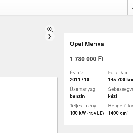
Opel Meriva
1 780 000 Ft
Évjárat
Futott km
2011 / 10
145 700 k
Üzemanyag
Sebességvá
benzin
kézi
Teljesítmény
Hengerűrta
100 kW
1400 cm³
(134 LE)