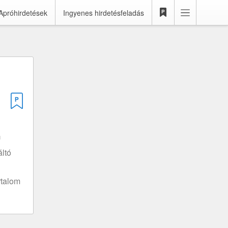
Apróhirdetések
Ingyenes hirdetésfeladás
m
ltó
rtalom