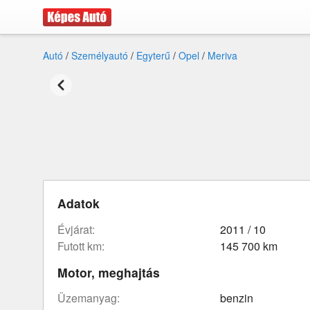
Autó
/
Személyautó
/
Egyterű
/
Opel
/
Meriva
Adatok
évjárat:
2011 / 10
futott km:
145 700 km
Motor, meghajtás
üzemanyag:
benzin