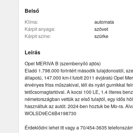
Belső
klíma:
automata
kárpit anyaga:
szövet
kárpit színe:
szürke
Leírás
Opel MERIVA B (szembenyíló ajtós)
Eladó 1.798.000 forintért második tulajdonostól, s
állapotú, 147.000 km-t futott 2011 évjáratú Opel Me
érvényes friss műszakival, téli és nyári gumikkal fel
tetőcsomagtartóval. A kocsi 100 LE, 1.4 literes ben
németországban vettük az első tulajtól, egy idős hölgy
használtuk az autót. 2024-ben hoztuk be Mo-ra. Al
WOLSD9EC6B4198730
Érdeklődni lehet itt vagy a 70/454-3635 telefonszá