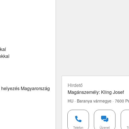
kal
okkal
Hirdető
ba helyezés Magyarország
Magánszemély: Kling Josef
HU · Baranya vármegye · 7600 P
Telefon
Üzenet
T