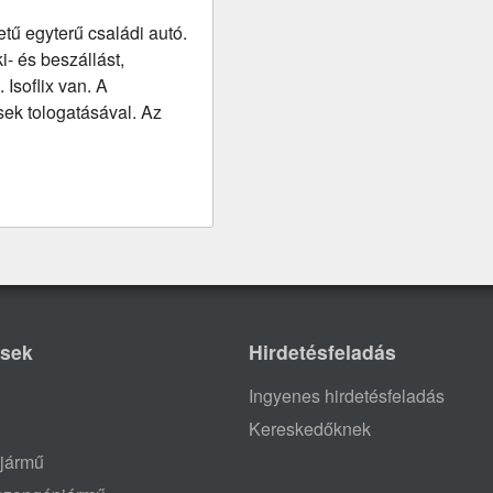
tű egyterű családi autó.
- és beszállást,
Isoflix van. A
sek tologatásával. Az
ések
Hirdetésfeladás
Ingyenes hirdetésfeladás
Kereskedőknek
jármű