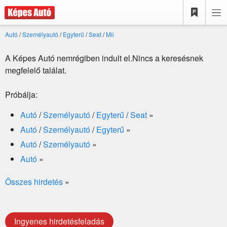
Autó
/
Személyautó
/
Egyterű
/
Seat
/
Mii
A Képes Autó nemrégiben indult el.Nincs a keresésnek
megfelelő találat.
Próbálja:
Autó
/
Személyautó
/
Egyterű
/
Seat
»
Autó
/
Személyautó
/
Egyterű
»
Autó
/
Személyautó
»
Autó
»
Összes hirdetés
»
Ingyenes hirdetésfeladás