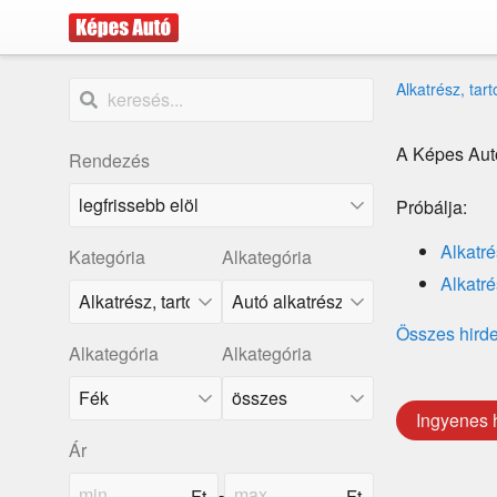
Alkatrész, tar
A Képes Autó
Rendezés
Próbálja:
Alkatré
Kategória
Alkategória
Alkatré
Összes hird
Alkategória
Alkategória
Ingyenes 
Ár
-