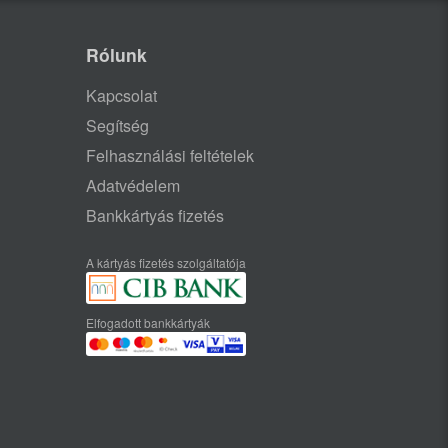
Rólunk
Kapcsolat
Segítség
Felhasználási feltételek
Adatvédelem
Bankkártyás fizetés
A kártyás fizetés szolgáltatója
Elfogadott bankkártyák