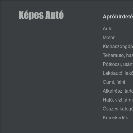
Apróhirdet
Autó
Motor
Kishaszongép
Teherautó, h
Pótkocsi, után
Lakóautó, lak
Gumi, felni
Alketrész, tar
Hajó, vizi jár
Összes kategó
Kereskedők