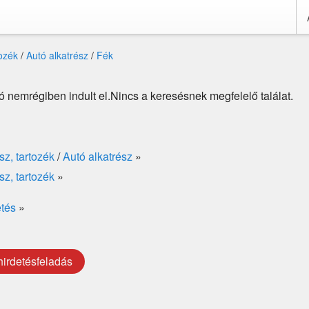
tozék
/
Autó alkatrész
/
Fék
 nemrégiben indult el.Nincs a keresésnek megfelelő találat.
sz, tartozék
/
Autó alkatrész
»
sz, tartozék
»
etés
»
hirdetésfeladás