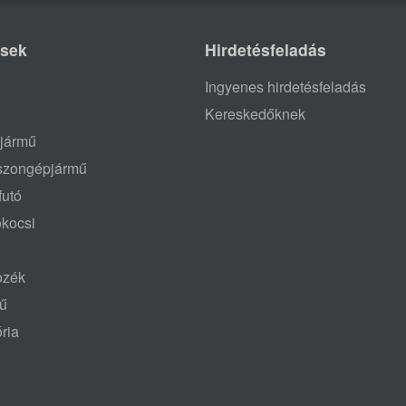
ések
Hirdetésfeladás
Ingyenes hirdetésfeladás
Kereskedőknek
jármű
aszongépjármű
futó
ókocsi
tozék
mű
ria