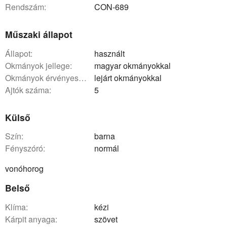
rendszám:
CON-689
Műszaki állapot
állapot:
használt
okmányok jellege:
magyar okmányokkal
okmányok érvényessége:
lejárt okmányokkal
ajtók száma:
5
Külső
szín:
barna
fényszóró:
normál
vonóhorog
Belső
klíma:
kézi
kárpit anyaga:
szövet