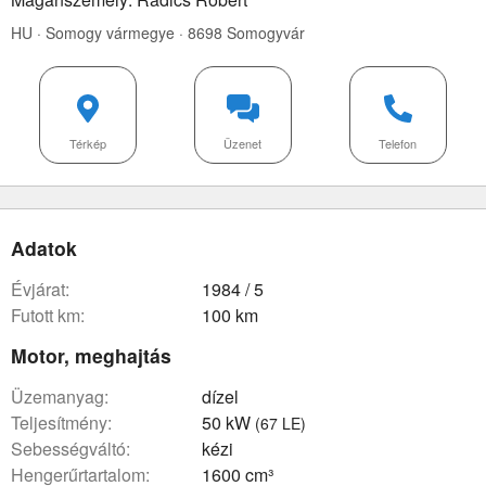
HU · Somogy vármegye · 8698 Somogyvár
Térkép
Üzenet
Telefon
Adatok
évjárat:
1984 / 5
futott km:
100 km
Motor, meghajtás
üzemanyag:
dízel
teljesítmény:
50 kW
(67 LE)
sebességváltó:
kézi
hengerűrtartalom:
1600 cm³