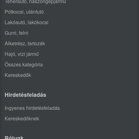
Teherautó, haszongépjármű
Pótkocsi, utánfutó
Lakóautó, lakókocsi
Gumi, felni
Alketrész, tartozék
Hajó, vizi jármű
Összes kategória
Kereskedők
Hirdetésfeladás
Ingyenes hirdetésfeladás
Kereskedőknek
Rólunk