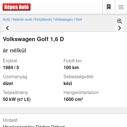
Autó
/
Veterán autó
/
Felújítandó
/
Volkswagen
/
Golf
Volkswagen Golf 1,6 D
ár nélkül
Évjárat
Futott km
1984 / 5
100 km
Üzemanyag
Sebességváltó
dízel
kézi
Teljesítmény
Hengerűrtartalom
50 kW
1600 cm³
(67 LE)
Hirdető
Magánszemély: Rádics Róbert