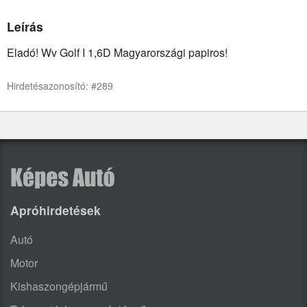
Leírás
Eladó! Wv Golf I 1,6D Magyarországi papiros!
Hirdetésazonosító: #289
Apróhirdetések
Autó
Motor
Kishaszongépjármű