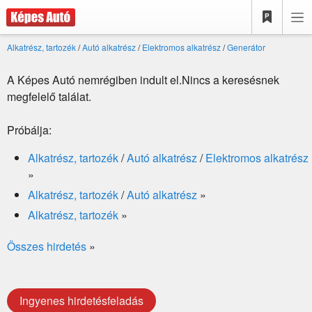
Alkatrész, tartozék
/
Autó alkatrész
/
Elektromos alkatrész
/
Generátor
A Képes Autó nemrégiben indult el.Nincs a keresésnek
megfelelő találat.
Próbálja:
Alkatrész, tartozék
/
Autó alkatrész
/
Elektromos alkatrész
»
Alkatrész, tartozék
/
Autó alkatrész
»
Alkatrész, tartozék
»
Összes hirdetés
»
Ingyenes hirdetésfeladás