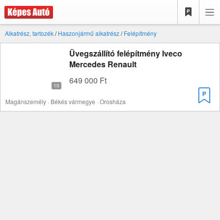
Alkatrész, tartozék
/
Haszonjármű alkatrész
/
Felépítmény
Üvegszállító felépítmény Iveco
Mercedes Renault
649 000 Ft
Magánszemély · Békés vármegye · Orosháza