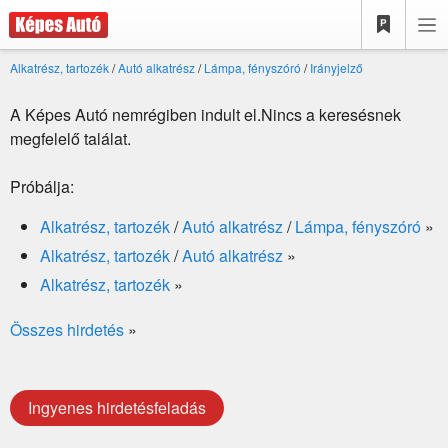
Alkatrész, tartozék
/
Autó alkatrész
/
Lámpa, fényszóró
/
Irányjelző
A Képes Autó nemrégiben indult el.Nincs a keresésnek
megfelelő találat.
Próbálja:
Alkatrész, tartozék
/
Autó alkatrész
/
Lámpa, fényszóró
»
Alkatrész, tartozék
/
Autó alkatrész
»
Alkatrész, tartozék
»
Összes hirdetés
»
Ingyenes hirdetésfeladás