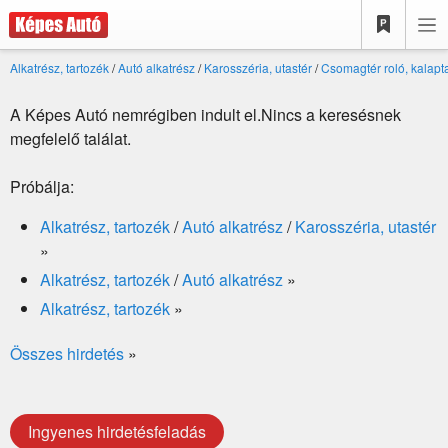
Alkatrész, tartozék
/
Autó alkatrész
/
Karosszéria, utastér
/
Csomagtér roló, kalapt
A Képes Autó nemrégiben indult el.Nincs a keresésnek
megfelelő találat.
Próbálja:
Alkatrész, tartozék
/
Autó alkatrész
/
Karosszéria, utastér
»
Alkatrész, tartozék
/
Autó alkatrész
»
Alkatrész, tartozék
»
Összes hirdetés
»
Ingyenes hirdetésfeladás