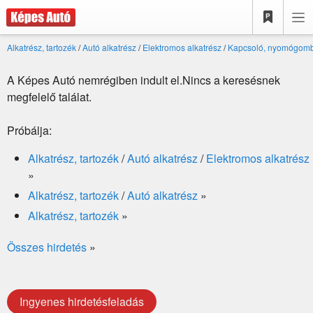
Alkatrész, tartozék
/
Autó alkatrész
/
Elektromos alkatrész
/
Kapcsoló, nyomógom
A Képes Autó nemrégiben indult el.Nincs a keresésnek
megfelelő találat.
Próbálja:
Alkatrész, tartozék
/
Autó alkatrész
/
Elektromos alkatrész
»
Alkatrész, tartozék
/
Autó alkatrész
»
Alkatrész, tartozék
»
Összes hirdetés
»
Ingyenes hirdetésfeladás